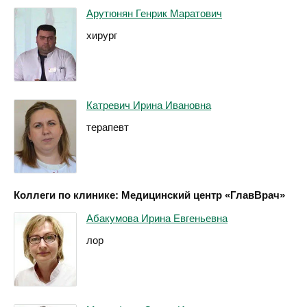
Арутюнян Генрик Маратович
хирург
Катревич Ирина Ивановна
терапевт
Коллеги по клинике: Медицинский центр «ГлавВрач»
Абакумова Ирина Евгеньевна
лор