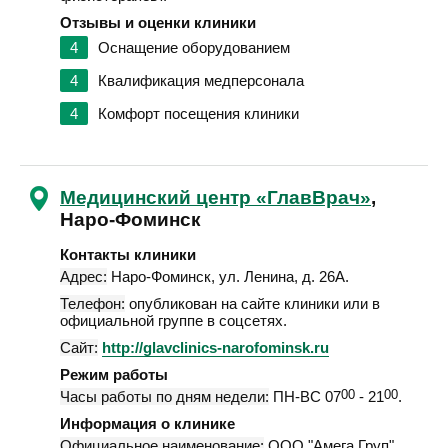
Отзывы и оценки клиники
4
Оснащение оборудованием
4
Квалификация медперсонала
4
Комфорт посещения клиники
Медицинский центр «ГлавВрач»
,
Наро-Фоминск
Контакты клиники
Адрес:
Наро-Фоминск
,
ул. Ленина, д. 26А
.
Телефон:
опубликован на сайте клиники или в
официальной группе в соцсетях.
Сайт:
http://glavclinics-narofominsk.ru
Режим работы
Часы работы по дням недели:
ПН-ВС 07
00
- 21
00
.
Информация о клинике
Официальное наименование:
ООО "Амега Груп".