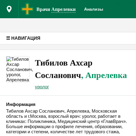
Врачам
К
Версия для слабовидящих
Врачи
Апрелевки
Анализы
☰ НАВИГАЦИЯ
Тибилов Ахсар
Сосланович
, Апрелевка
уролог
Информация
Тибилов Ахсар Сосланович, Апрелевка, Московская
область и г.Москва, взрослый врач: уролог, работает в
клиниках: Поликлиника, Медицинский центр «ГлавВрач».
Больше информации о профиле лечения, образовании,
категории и степени, количестве лет трудового стажа,