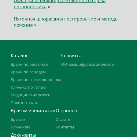
ЛФК при остеохондрозе шейного отдела
позвоночника
»
Пяточная шпора: диагностирование и методы
лечения
»
Каталог
Сервисы
Врачи по регионам
ИИ-расшифровка анализов
Врачи по городам
Врачи по специальностям
Клиники по типам
Медицинские услуги
Полезно знать
Врачам и клиникам
О проекте
Врачам
О сайте
Клиникам
Контакты
Документы