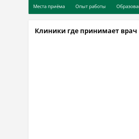
Места приёма
Опыт работы
Образова
Клиники где принимает врач