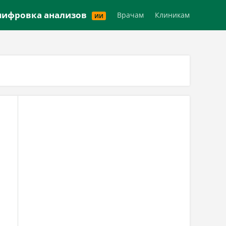
Версия для слабовидящих
ифровка анализов
Врачам
Клиникам
ИИ