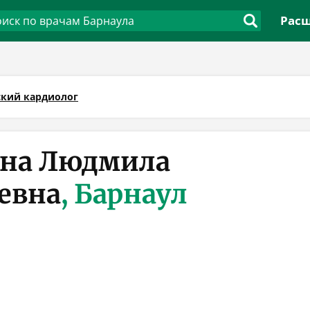
Расш
ский кардиолог
ина Людмила
евна
, Барнаул