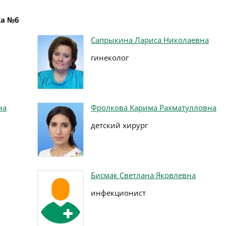
ка №6
Сапрыкина Лариса Николаевна
гинеколог
на
Фролкова Карима Рахматулловна
детский хирург
Бисмак Светлана Яковлевна
инфекционист