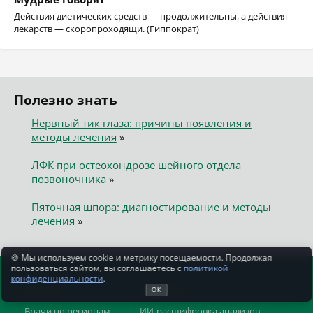
Действия диетических средств — продолжительны, а действия
лекарств — скоропроходящи. (Гиппократ)
Полезно знать
Нервный тик глаза: причины появления и
методы лечения
»
ЛФК при остеохондрозе шейного отдела
позвоночника
»
Пяточная шпора: диагностирование и методы
лечения
»
🍪 Мы используем cookie и метрику посещаемости. Продолжая
пользоваться сайтом, вы соглашаетесь с
политикой
конфиденциальности
.
Каталог
Сервисы
ОК
Врачи по регионам
ИИ-расшифровка анализов