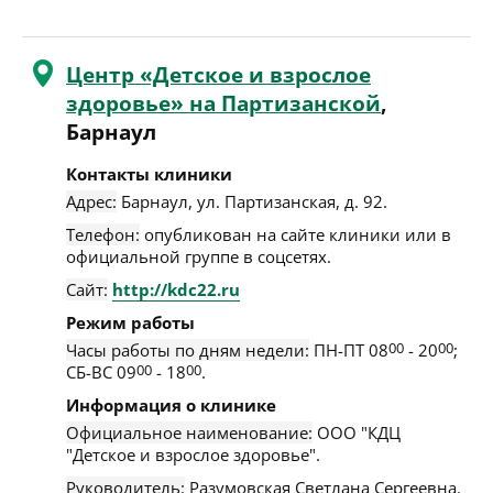
Центр «Детское и взрослое
здоровье» на Партизанской
,
Барнаул
Контакты клиники
Адрес:
Барнаул
,
ул. Партизанская, д. 92
.
Телефон:
опубликован на сайте клиники или в
официальной группе в соцсетях.
Сайт:
http://kdc22.ru
Режим работы
Часы работы по дням недели:
ПН-ПТ 08
00
- 20
00
;
СБ-ВС 09
00
- 18
00
.
Информация о клинике
Официальное наименование:
ООО "КДЦ
"Детское и взрослое здоровье".
Руководитель:
Разумовская Светлана Сергеевна.