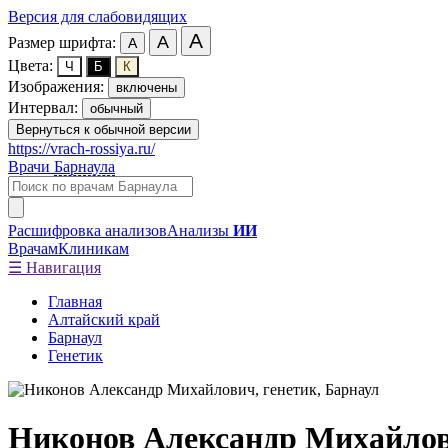
Версия для слабовидящих
А
А
Размер шрифта:
А
Цвета:
Ч
Б
К
Изображения:
включены
Интервал:
обычный
Вернуться к обычной версии
https://vrach-rossiya.ru/
Врачи
Барнаула
Расшифровка анализов
Анализы
ИИ
Врачам
Клиникам
☰ Навигация
Главная
Алтайский край
Барнаул
Генетик
Никонов Александр Михайло