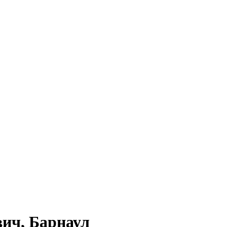
вич
, Барнаул