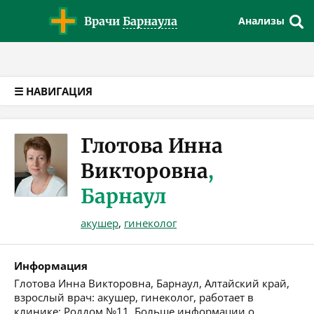
Версия для слабовидящих
Врачи
Барнаула
Анализы
☰ НАВИГАЦИЯ
Глотова Инна
Викторовна
,
Барнаул
акушер
,
гинеколог
Информация
Глотова Инна Викторовна, Барнаул, Алтайский край,
взрослый врач: акушер, гинеколог, работает в
клинике: Роддом №11. Больше информации о