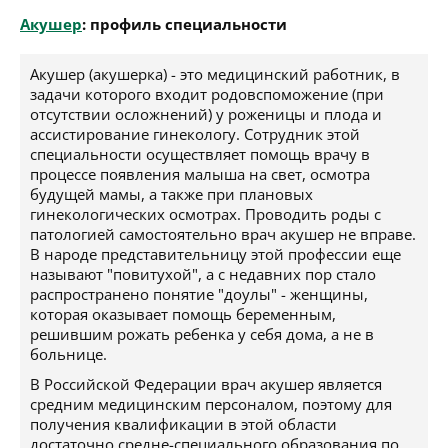
Акушер
: профиль специальности
Акушер (акушерка) - это медицинский работник, в
задачи которого входит родовспоможение (при
отсутствии осложнений) у роженицы и плода и
ассистирование гинекологу. Сотрудник этой
специальности осуществляет помощь врачу в
процессе появления малыша на свет, осмотра
будущей мамы, а также при плановых
гинекологических осмотрах. Проводить роды с
патологией самостоятельно врач акушер не вправе.
В народе представительницу этой профессии еще
называют "повитухой", а с недавних пор стало
распространено понятие "доулы" - женщины,
которая оказывает помощь беременным,
решившим рожать ребенка у себя дома, а не в
больнице.
В Российской Федерации врач акушер является
средним медицинским персоналом, поэтому для
получения квалификации в этой области
достаточно средне-специального образования по