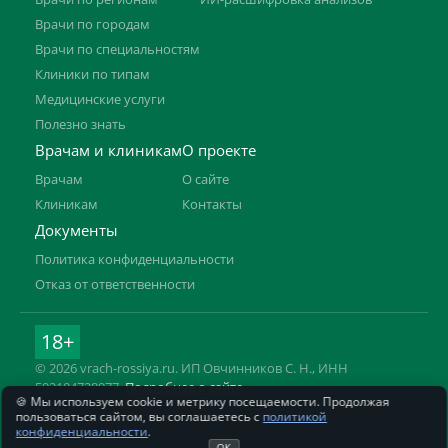
Врачи по городам
Врачи по специальностям
Клиники по типам
Медицинские услуги
Полезно знать
Врачам и клиникам
О проекте
Врачам
О сайте
Клиникам
Контакты
Документы
Политика конфиденциальности
Отказ от ответственности
18+
© 2026 vrach-rossiya.ru. ИП Овчинников С. Н., ИНН
592104728977.
Подробнее о сайте
🍪 Мы используем cookie и метрику посещаемости. Продолжая
Информация на сайте не заменяет приём врача. Имеются
пользоваться сайтом, вы соглашаетесь с
политикой
противопоказания, необходима консультация специалиста.
конфиденциальности
.
ОК