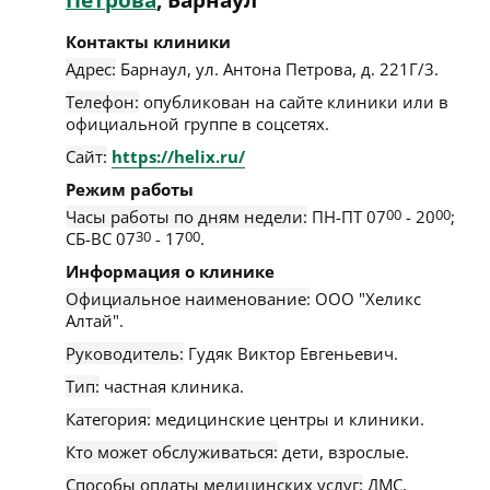
Петрова
, Барнаул
Контакты клиники
Адрес:
Барнаул
,
ул. Антона Петрова, д. 221Г/3
.
Телефон:
опубликован на сайте клиники или в
официальной группе в соцсетях.
Сайт:
https://helix.ru/
Режим работы
Часы работы по дням недели:
ПН-ПТ 07
00
- 20
00
;
СБ-ВС 07
30
- 17
00
.
Информация о клинике
Официальное наименование:
ООО "Хеликс
Алтай".
Руководитель:
Гудяк Виктор Евгеньевич.
Тип:
частная клиника.
Категория:
медицинские центры и клиники.
Кто может обслуживаться:
дети, взрослые.
Способы оплаты медицинских услуг:
ДМС,