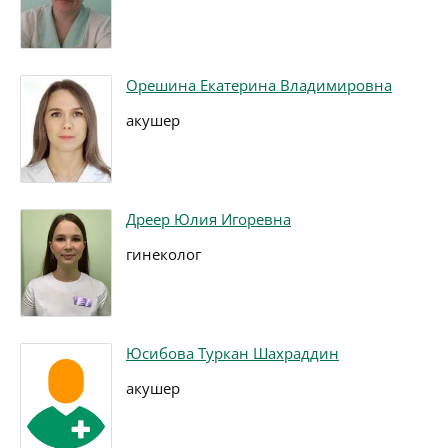
Орешина Екатерина Владимировна
акушер
Дреер Юлия Игоревна
гинеколог
Юсибова Туркан Шахраддин
акушер