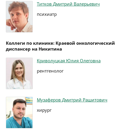
Титков Дмитрий Валерьевич
психиатр
Коллеги по клинике: Краевой онкологический
диспансер на Никитина
Криволуцкая Юлия Олеговна
рентгенолог
Музаферов Дмитрий Рашитович
хирург