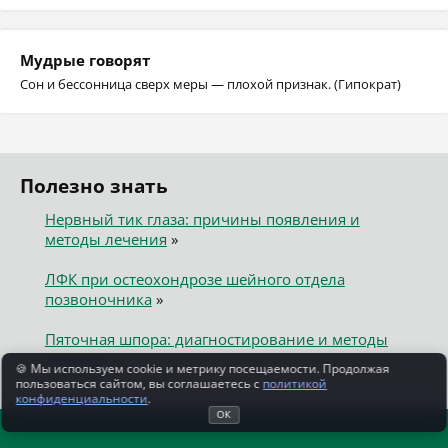
Мудрые говорят
Сон и бессонница сверх меры — плохой признак. (Гипократ)
Полезно знать
Нервный тик глаза: причины появления и
методы лечения
»
ЛФК при остеохондрозе шейного отдела
позвоночника
»
Пяточная шпора: диагностирование и методы
лечения
»
🍪 Мы используем cookie и метрику посещаемости. Продолжая
пользоваться сайтом, вы соглашаетесь с
политикой
конфиденциальности
.
ОК