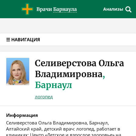
Версия для слабовидящих
Врачи
Барнаула
Анализы
☰ НАВИГАЦИЯ
Селиверстова Ольга
Владимировна
,
Барнаул
логопед
Информация
Селиверстова Ольга Владимировна, Барнаул,
Алтайский край, детский врач: логопед, работает в
клиниках: Центр «Детское и взрослое здоровье» на