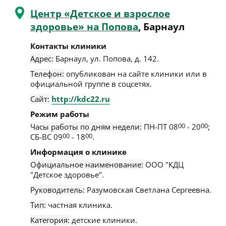
Центр «Детское и взрослое
здоровье» на Попова
, Барнаул
Контакты клиники
Адрес:
Барнаул
,
ул. Попова, д. 142
.
Телефон:
опубликован на сайте клиники или в
официальной группе в соцсетях.
Сайт:
http://kdc22.ru
Режим работы
Часы работы по дням недели:
ПН-ПТ 08
00
- 20
00
;
СБ-ВС 09
00
- 18
00
.
Информация о клинике
Официальное наименование:
ООО "КДЦ
"Детское здоровье".
Руководитель:
Разумовская Светлана Сергеевна.
Тип:
частная клиника.
Категория:
детские клиники.