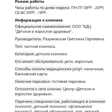
Режим работы
Часы работы по дням недели:
ПН-ПТ 08
00
- 20
00
;
СБ-ВС 09
00
- 18
00
.
Информация о клинике
Официальное наименование:
ООО "КДЦ
"Детское и взрослое здоровье".
Руководитель:
Разумовская Светлана Сергеевна.
Тип:
частная клиника.
Категория:
детские клиники.
Кто может обслуживаться:
дети, взрослые.
Способы оплаты медицинских услуг:
наличные,
банковская карта.
Наличие парковки:
гостевая парковка.
Относится к сети клиник:
Центр «Детское и
взрослое здоровье».
Перечень специалистов, работающих в клинике:
психолог, детский психолог, офтальмолог
(окулист), детский офтальмолог, лор, детский