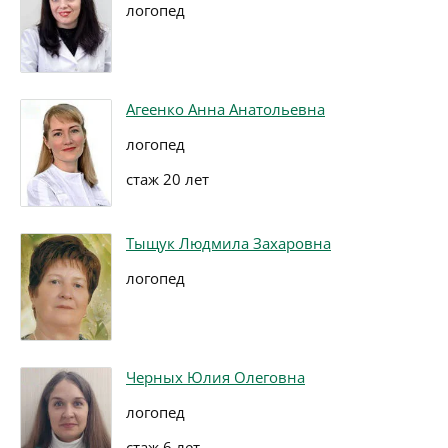
логопед
Агеенко Анна Анатольевна
логопед
стаж 20 лет
Тыщук Людмила Захаровна
логопед
Черных Юлия Олеговна
логопед
стаж 6 лет