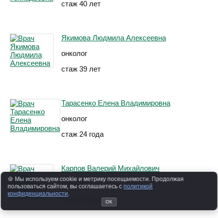
стаж 40 лет
Якимова Людмила Алексеевна
онколог
стаж 39 лет
Тарасенко Елена Владимировна
онколог
стаж 24 года
Карпов Валерий Михайлович
🍪 Мы используем cookie и метрику посещаемости. Продолжая
онколог
пользоваться сайтом, вы соглашаетесь с
политикой
конфиденциальности
.
стаж 17 лет
ОК