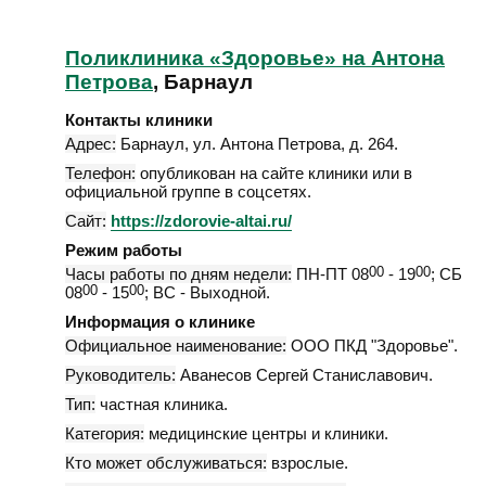
Поликлиника «Здоровье» на Антона
Петрова
, Барнаул
Контакты клиники
Адрес:
Барнаул
,
ул. Антона Петрова, д. 264
.
Телефон:
опубликован на сайте клиники или в
официальной группе в соцсетях.
Сайт:
https://zdorovie-altai.ru/
Режим работы
Часы работы по дням недели:
ПН-ПТ 08
00
- 19
00
; СБ
08
00
- 15
00
; ВС - Выходной.
Информация о клинике
Официальное наименование:
ООО ПКД "Здоровье".
Руководитель:
Аванесов Сергей Станиславович.
Тип:
частная клиника.
Категория:
медицинские центры и клиники.
Кто может обслуживаться:
взрослые.