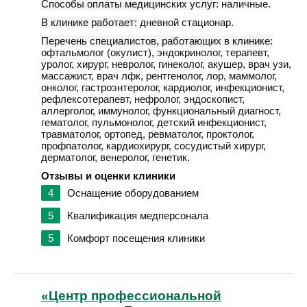
Способы оплаты медицинских услуг:
наличные.
В клинике работает:
дневной стационар.
Перечень специалистов, работающих в клинике:
офтальмолог (окулист), эндокринолог, терапевт,
уролог, хирург, невролог, гинеколог, акушер, врач узи,
массажист, врач лфк, рентгенолог, лор, маммолог,
онколог, гастроэнтеролог, кардиолог, инфекционист,
рефлексотерапевт, нефролог, эндоскопист,
аллерголог, иммунолог, функциональный диагност,
гематолог, пульмонолог, детский инфекционист,
травматолог, ортопед, ревматолог, проктолог,
профпатолог, кардиохирург, сосудистый хирург,
дерматолог, венеролог, генетик.
Отзывы и оценки клиники
4
Оснащение оборудованием
5
Квалификация медперсонала
5
Комфорт посещения клиники
«Центр профессиональной