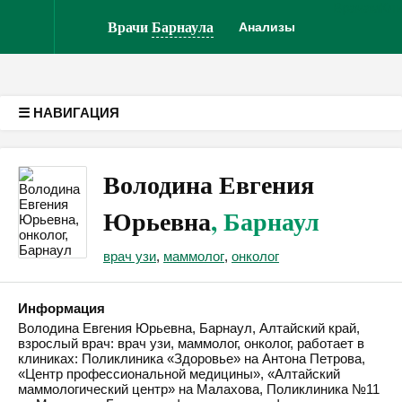
Врачам
Кл
Версия для слабовидящих
Врачи
Барнаула
Анализы
☰ НАВИГАЦИЯ
Володина Евгения
Юрьевна
, Барнаул
врач узи
,
маммолог
,
онколог
Информация
Володина Евгения Юрьевна, Барнаул, Алтайский край,
взрослый врач: врач узи, маммолог, онколог, работает в
клиниках: Поликлиника «Здоровье» на Антона Петрова,
«Центр профессиональной медицины», «Алтайский
маммологический центр» на Малахова, Поликлиника №11