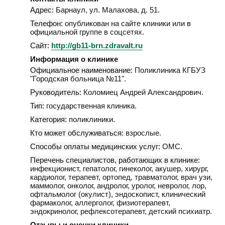
Адрес:
Барнаул
,
ул. Малахова, д. 51
.
Телефон:
опубликован на сайте клиники или в
официальной группе в соцсетях.
Сайт:
http://gb11-brn.zdravalt.ru
Информация о клинике
Официальное наименование:
Поликлиника КГБУЗ
"Городская больница №11".
Руководитель:
Коломиец Андрей Александрович.
Тип:
государственная клиника.
Категория:
поликлиники.
Кто может обслуживаться:
взрослые.
Способы оплаты медицинских услуг:
ОМС.
Перечень специалистов, работающих в клинике:
инфекционист, гепатолог, гинеколог, акушер, хирург,
кардиолог, терапевт, ортопед, травматолог, врач узи,
маммолог, онколог, андролог, уролог, невролог, лор,
офтальмолог (окулист), эндоскопист, клинический
фармаколог, аллерголог, физиотерапевт,
эндокринолог, рефлексотерапевт, детский психиатр.
Отзывы и оценки клиники