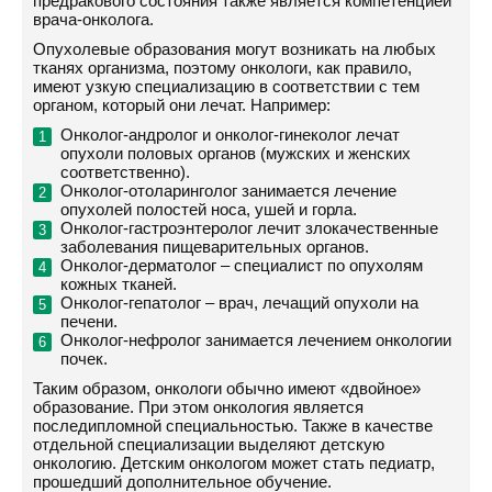
предракового состояния также является компетенцией
врача-онколога.
Опухолевые образования могут возникать на любых
тканях организма, поэтому онкологи, как правило,
имеют узкую специализацию в соответствии с тем
органом, который они лечат. Например:
Онколог-андролог и онколог-гинеколог лечат
опухоли половых органов (мужских и женских
соответственно).
Онколог-отоларинголог занимается лечение
опухолей полостей носа, ушей и горла.
Онколог-гастроэнтеролог лечит злокачественные
заболевания пищеварительных органов.
Онколог-дерматолог – специалист по опухолям
кожных тканей.
Онколог-гепатолог – врач, лечащий опухоли на
печени.
Онколог-нефролог занимается лечением онкологии
почек.
Таким образом, онкологи обычно имеют «двойное»
образование. При этом онкология является
последипломной специальностью. Также в качестве
отдельной специализации выделяют детскую
онкологию. Детским онкологом может стать педиатр,
прошедший дополнительное обучение.