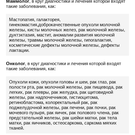
Маммолог
, в круг диагностики и лечения которой входят
такие заболевания, как:
Мастопатия, галакторея,
гинекомастия,доброкачественные опухоли молочной
железы, кисты молочных желез, рак молочной железы,
дуктэктазия, мастит, аномалии развития молочной
железы, травмы молочной железы, гипогалактия,
косметические дефекты молочной железы, дефекты
лактации.
Онколог
, в круг диагностики и лечения которой входят
такие заболевания, как:
Опухоли кожи, опухоли головы и шеи, рак глаз, рак
полости рта, рак молочной железы, рак пищевода, рак
легких, рак плевры, рак желудка, рак щитовидной
железы, рак надпочечников, гистиоцитома,
ретинобластома, колоректальный рак, рак
поджелудочной железы, рак печени, рак почки, рак
мочевого пузыря, рак яичек, рак полового члена, рак
предстательной железы, рак шейки матки, рак тела
матки, рак яичников, остеосаркома, саркома мягких
тканей.