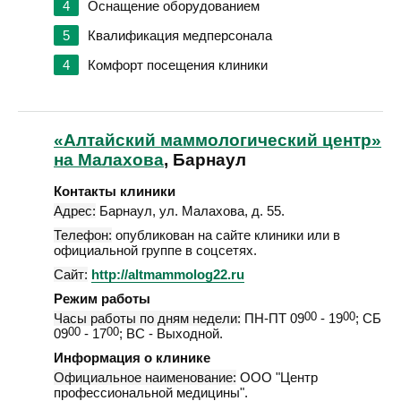
4
Оснащение оборудованием
5
Квалификация медперсонала
4
Комфорт посещения клиники
«Алтайский маммологический центр»
на Малахова
, Барнаул
Контакты клиники
Адрес:
Барнаул
,
ул. Малахова, д. 55
.
Телефон:
опубликован на сайте клиники или в
официальной группе в соцсетях.
Сайт:
http://altmammolog22.ru
Режим работы
Часы работы по дням недели:
ПН-ПТ 09
00
- 19
00
; СБ
09
00
- 17
00
; ВС - Выходной.
Информация о клинике
Официальное наименование:
ООО "Центр
профессиональной медицины".