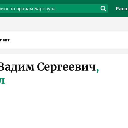
Расш
апевт
Вадим Сергеевич
,
л