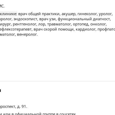
С.
 клинике:
врач общей практики, акушер, гинеколог, уролог,
ролог, эндоскопист, врач узи, функциональный диагност,
ирург, рентгенолог, лор, травматолог, ортопед, онколог,
рефлексотерапевт, врач скорой помощи, кардиолог, профпато
матолог, венеролог.
л
роспект, д. 91
.
 или в официальной группе в соцсетях.