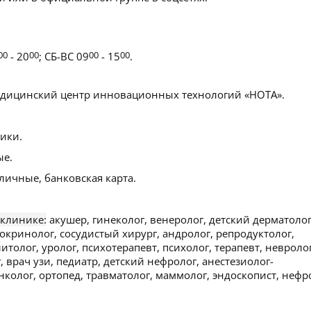
00
- 20
00
; СБ-ВС 09
00
- 15
00
.
ицинский центр инновационных технологий «НОТА».
ики.
ые.
личные, банковская карта.
 клинике:
акушер, гинеколог, венеролог, детский дерматолог
окринолог, сосудистый хирург, андролог, репродуктолог,
итолог, уролог, психотерапевт, психолог, терапевт, невролог
, врач узи, педиатр, детский нефролог, анестезиолог-
нколог, ортопед, травматолог, маммолог, эндоскопист, нефр