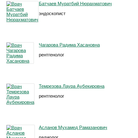
Батчаев Муратбий Нюрахматович
эндоскопист
Чагарова Радима Хасановна
рентгенолог
Темрезова Лаура Аубекировна
рентгенолог
Асланов Мухамед Рамазанович
радиолог