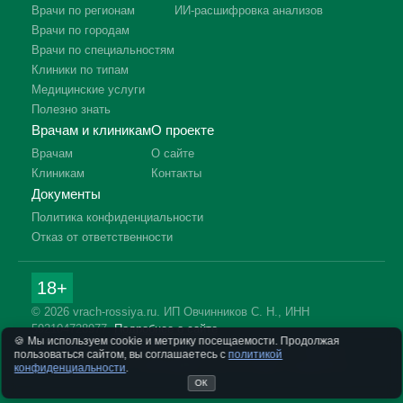
Врачи по регионам
ИИ-расшифровка анализов
Врачи по городам
Врачи по специальностям
Клиники по типам
Медицинские услуги
Полезно знать
Врачам и клиникам
О проекте
Врачам
О сайте
Клиникам
Контакты
Документы
Политика конфиденциальности
Отказ от ответственности
18+
© 2026 vrach-rossiya.ru. ИП Овчинников С. Н., ИНН
592104728977.
Подробнее о сайте
🍪 Мы используем cookie и метрику посещаемости. Продолжая
Информация на сайте не заменяет приём врача. Имеются
пользоваться сайтом, вы соглашаетесь с
политикой
противопоказания, необходима консультация специалиста.
конфиденциальности
.
ОК