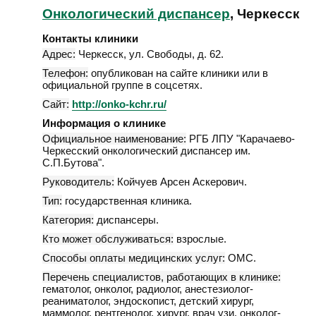
Онкологический диспансер
, Черкесск
Контакты клиники
Адрес:
Черкесск
,
ул. Свободы, д. 62
.
Телефон:
опубликован на сайте клиники или в
официальной группе в соцсетях.
Сайт:
http://onko-kchr.ru/
Информация о клинике
Официальное наименование:
РГБ ЛПУ "Карачаево-
Черкесский онкологический диспансер им.
С.П.Бутова".
Руководитель:
Койчуев Арсен Аскерович.
Тип:
государственная клиника.
Категория:
диспансеры.
Кто может обслуживаться:
взрослые.
Способы оплаты медицинских услуг:
ОМС.
Перечень специалистов, работающих в клинике:
гематолог, онколог, радиолог, анестезиолог-
реаниматолог, эндоскопист, детский хирург,
маммолог, рентгенолог, хирург, врач узи, онколог-