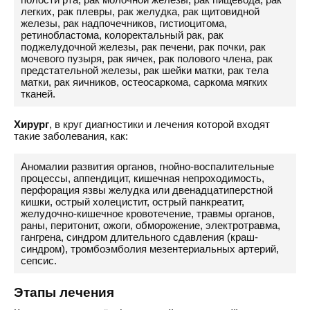
легких, рак плевры, рак желудка, рак щитовидной
железы, рак надпочечников, гистиоцитома,
ретинобластома, колоректальный рак, рак
поджелудочной железы, рак печени, рак почки, рак
мочевого пузыря, рак яичек, рак полового члена, рак
предстательной железы, рак шейки матки, рак тела
матки, рак яичников, остеосаркома, саркома мягких
тканей.
Хирург
, в круг диагностики и лечения которой входят
такие заболевания, как:
Аномалии развития органов, гнойно-воспалительные
процессы, аппендицит, кишечная непроходимость,
перфорация язвы желудка или двенадцатиперстной
кишки, острый холецистит, острый панкреатит,
желудочно-кишечное кровотечение, травмы органов,
раны, перитонит, ожоги, обморожение, электротравма,
гангрена, синдром длительного сдавления (краш-
синдром), тромбоэмболия мезентериальных артерий,
сепсис.
Этапы лечения