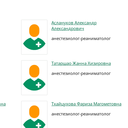
Аслануков Александр
Александрович
анестезиолог-реаниматолог
Татаршао Жанна Хизировна
анестезиолог-реаниматолог
вна
Тхайцухова Фариза Магометовна
анестезиолог-реаниматолог