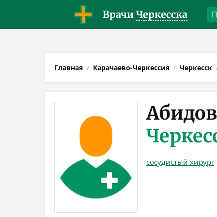
Врачи
Черкесска
Главная
Карачаево-Черкессия
Черкесск
Абидов
Черкес
сосудистый хирург