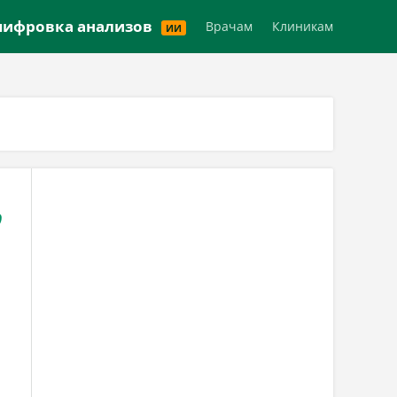
Версия для слабовидящих
ифровка анализов
Врачам
Клиникам
ИИ
,