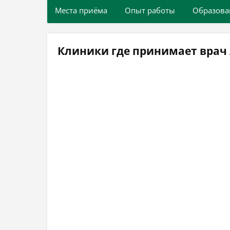
Места приёма
Опыт работы
Образова
Клиники где принимает врач