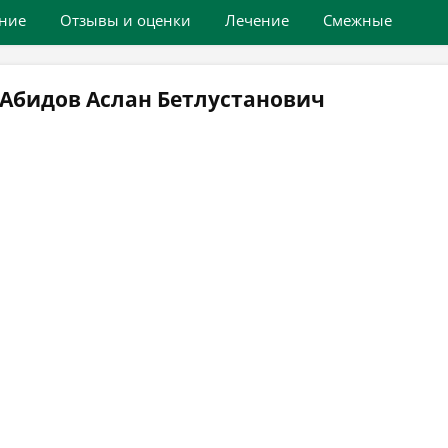
ние
Отзывы и оценки
Лечение
Смежные
 Абидов Аслан Бетлустанович