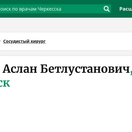
Расш
Сосудистый хирург
 Аслан Бетлустанович
ск