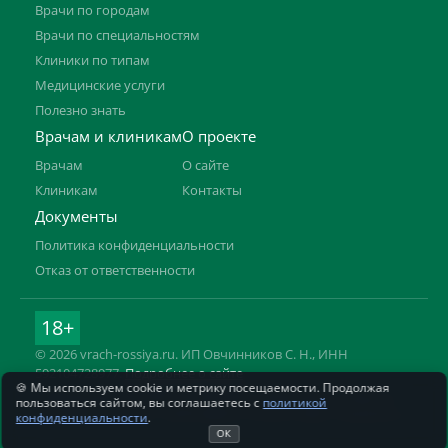
Врачи по городам
Врачи по специальностям
Клиники по типам
Медицинские услуги
Полезно знать
Врачам и клиникам
О проекте
Врачам
О сайте
Клиникам
Контакты
Документы
Политика конфиденциальности
Отказ от ответственности
18+
© 2026 vrach-rossiya.ru. ИП Овчинников С. Н., ИНН
592104728977.
Подробнее о сайте
🍪 Мы используем cookie и метрику посещаемости. Продолжая
Информация на сайте не заменяет приём врача. Имеются
пользоваться сайтом, вы соглашаетесь с
политикой
противопоказания, необходима консультация специалиста.
конфиденциальности
.
ОК