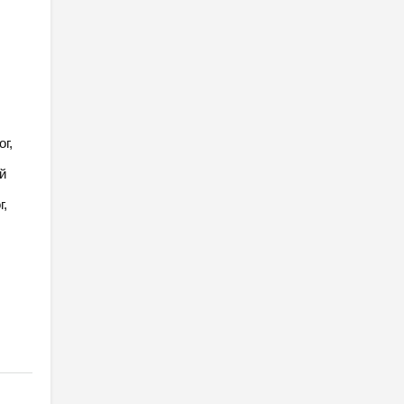
г,
й
г,