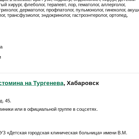
ый хирург, флеболог, терапевт, лор, гематолог, аллерголог,
трихолог, дерматолог, профпатолог, пульмонолог, гинеколог, акуш
г, трансфузиолог, эндокринолог, гастроэнтеролог, ортопед,
а
и
стомина на Тургенева
, Хабаровск
д. 45
.
линики или в официальной группе в соцсетях.
З «Детская городская клиническая больница» имени В.М.