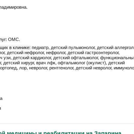
ладимировна.
уг:
ОМС.
щих в клинике:
педиатр, детский пульмонолог, детский аллерголо
ог, детский нефролог, нефролог, детский гастроэнтеролог,
ач узи, детский кардиолог, детский офтальмолог, функциональны
г, детский хирург, врач лфк, офтальмолог (окулист), детский
ортопед, лор, невролог, рентгенолог, детский невролог, иммуноло
а
и
ой медицины и реабилитации на Запарина
,