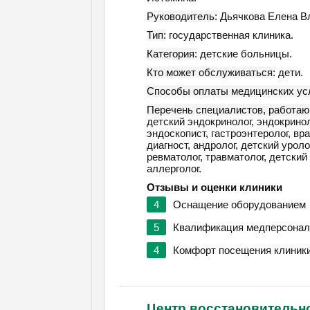
Руководитель:
Дьячкова Елена В
Тип:
государственная клиника.
Категория:
детские больницы.
Кто может обслуживаться:
дети.
Способы оплаты медицинских усл
Перечень специалистов, работаю
детский эндокринолог, эндокринол
эндоскопист, гастроэнтеролог, вр
диагност, андролог, детский уроло
ревматолог, травматолог, детский 
аллерголог.
Отзывы и оценки клиники
4
Оснащение оборудованием
5
Квалификация медперсонал
4
Комфорт посещения клиник
Центр восстановительн