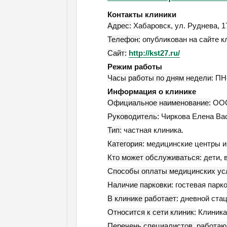
Контакты клиники
Адрес:
Хабаровск
,
ул. Руднева, 1
Телефон:
опубликован на сайте к
Сайт:
http://kst27.ru/
Режим работы
Часы работы по дням недели:
ПН-
Информация о клинике
Официальное наименование:
ООО
Руководитель:
Чиркова Елена Ва
Тип:
частная клиника.
Категория:
медицинские центры и 
Кто может обслуживаться:
дети, 
Способы оплаты медицинских усл
Наличие парковки:
гостевая парко
В клинике работает:
дневной стац
Относится к сети клиник:
Клиника
Перечень специалистов, работаю