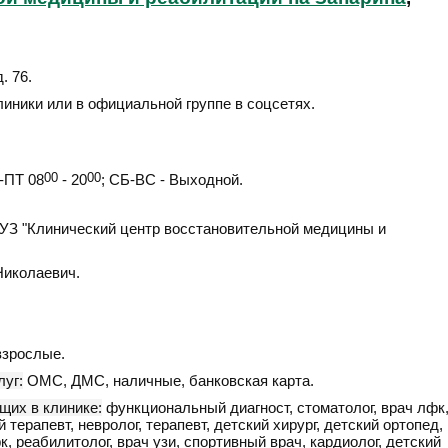
д. 76
.
линики или в официальной группе в соцсетях.
ПТ 08
00
- 20
00
; СБ-ВС - Выходной.
З "Клинический центр восстановительной медицины и
Николаевич.
взрослые.
уг:
ОМС, ДМС, наличные, банковская карта.
щих в клинике:
функциональный диагност, стоматолог, врач лфк
терапевт, невролог, терапевт, детский хирург, детский ортопед,
к, реабилитолог, врач узи, спортивный врач, кардиолог, детский