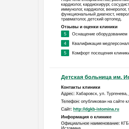
кардиолог, кардиохирург, сосудист
иммунолог, кардиолог, венеролог, 
функциональный диагност, невроло
травматолог, детский ортопед.
Отзывы и оценки клиники
5
Оснащение оборудованием
4
Квалификация медперсонал
5
Комфорт посещения клиник
Детская больница им. И
Контакты клиники
Адрес:
Хабаровск
,
ул. Тургенева, 
Телефон:
опубликован на сайте к
Сайт:
http://dgkb-istomina.ru
Информация о клинике
Официальное наименование:
КГБУ
Истомина.