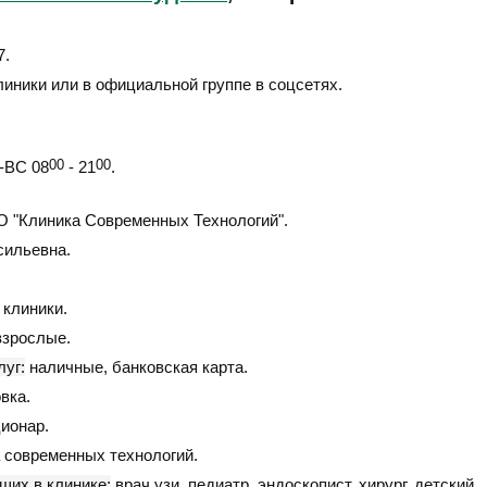
7
.
линики или в официальной группе в соцсетях.
ВС 08
00
- 21
00
.
 "Клиника Современных Технологий".
сильевна.
клиники.
взрослые.
уг:
наличные, банковская карта.
вка.
ионар.
 современных технологий.
щих в клинике:
врач узи, педиатр, эндоскопист, хирург, детский