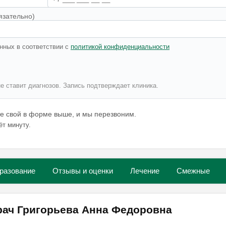
язательно)
нных в соответствии с
политикой конфиденциальности
не ставит диагнозов. Запись подтверждает клиника.
те свой в форме выше, и мы перезвоним.
ёт минуту.
разование
Отзывы и оценки
Лечение
Смежные
рач Григорьева Анна Федоровна