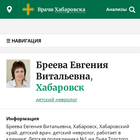
Версия для слабовидящих
Врачи
Хабаровска
Анализы
☰ НАВИГАЦИЯ
Бреева Евгения
Витальевна
,
Хабаровск
детский невролог
Информация
Бреева Евгения Витальевна, Хабаровск, Хабаровский
край, детский врач: детский невролог, работает в
клинике: Детская поликлиника №1 на Льва Толстого.