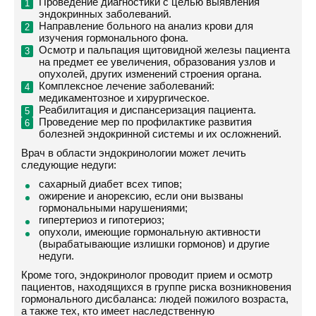
Проведение диагностики с целью выявления
эндокринных заболеваний.
Направление больного на анализ крови для
изучения гормонального фона.
Осмотр и пальпация щитовидной железы пациента
на предмет ее увеличения, образования узлов и
опухолей, других изменений строения органа.
Комплексное лечение заболеваний:
медикаментозное и хирургическое.
Реабилитация и диспансеризация пациента.
Проведение мер по профилактике развития
болезней эндокринной системы и их осложнений.
Врач в области эндокринологии может лечить
следующие недуги:
сахарный диабет всех типов;
ожирение и анорексию, если они вызваны
гормональными нарушениями;
гипертериоз и гипотериоз;
опухоли, имеющие гормональную активности
(вырабатывающие излишки гормонов) и другие
недуги.
Кроме того, эндокринолог проводит прием и осмотр
пациентов, находящихся в группе риска возникновения
гормонального дисбаланса: людей пожилого возраста,
а также тех, кто имеет наследственную