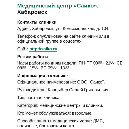
Медицинский центр «Саико»
,
Хабаровск
Контакты клиники
Адрес:
Хабаровск
,
ул. Комсомольская, д. 104
.
Телефон:
опубликован на сайте клиники или в
официальной группе в соцсетях.
Сайт:
http://saiko.ru
Режим работы
Часы работы по дням недели:
ПН-ПТ 09
00
- 21
00
; СБ
09
00
- 19
00
; ВС 09
00
- 18
00
.
Информация о клинике
Официальное наименование:
ООО "Саико".
Руководитель:
Канцыбер Сергей Григорьевич.
Тип:
частная клиника.
Категория:
медицинские центры и клиники.
Кто может обслуживаться:
взрослые.
Способы оплаты медицинских услуг:
ДМС,
наличные, банковская карта.