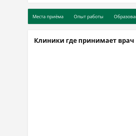
Места приёма
Опыт работы
Образова
Клиники где принимает врач