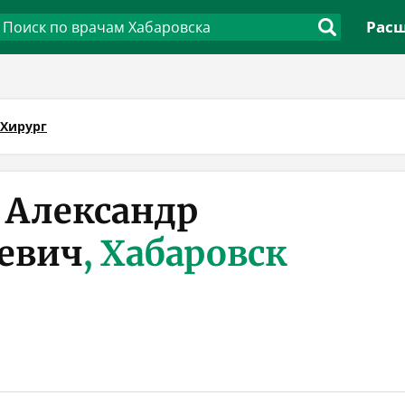
Расш
Хирург
 Александр
евич
, Хабаровск