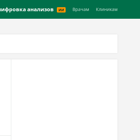
Версия для слабовидящих
ифровка анализов
Врачам
Клиникам
ИИ