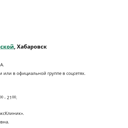
дской
, Хабаровск
7А
.
 или в официальной группе в соцсетях.
00
- 21
00
.
ксКлиник».
вна.