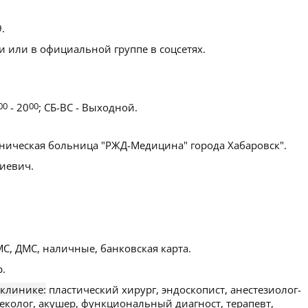
9
.
 или в официальной группе в соцсетях.
00
- 20
00
; СБ-ВС - Выходной.
ническая больница "РЖД-Медицина" города Хабаровск".
иевич.
С, ДМС, наличные, банковская карта.
.
 клинике:
пластический хирург, эндоскопист, анестезиолог-
неколог, акушер, функциональный диагност, терапевт,