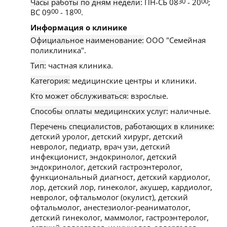
Часы работы по дням недели:
ПН-СБ 08
30
- 20
00
;
ВС 09
00
- 18
00
.
Информация о клинике
Официальное наименование:
ООО "Семейная
поликлиника".
Тип:
частная клиника.
Категория:
медицинские центры и клиники.
Кто может обслуживаться:
взрослые.
Способы оплаты медицинских услуг:
наличные.
Перечень специалистов, работающих в клинике:
детский уролог, детский хирург, детский
невролог, педиатр, врач узи, детский
инфекционист, эндокринолог, детский
эндокринолог, детский гастроэнтеролог,
функциональный диагност, детский кардиолог,
лор, детский лор, гинеколог, акушер, кардиолог,
невролог, офтальмолог (окулист), детский
офтальмолог, анестезиолог-реаниматолог,
детский гинеколог, маммолог, гастроэнтеролог,