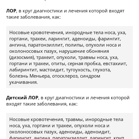
ЛОР
, в круг диагностики и лечения которой входят
такие заболевания, как:
Носовые кровотечения, инородные тела носа, уха,
гортани, трахеи, ларингит, аденоиды, фарингит,
ангина, паратонзиллит, полипы, опухоли носа и
околоносовых пазух, нарушение обоняния
(дизосмия), трахеит, опухоли, травмы носа, уха,
гортани и трахеи, отиты, серная пробка, евстахиит,
лабиринтит, мастоидит, тугоухость, глухота,
болезнь Меньера, отосклероз, синдром
укачивания.
Детский ЛОР
, в круг диагностики и лечения которой
входят такие заболевания, как:
Носовые кровотечения, травмы, инородные тела
носа, уха, гортани и трахеи, опухоли носа и
околоносовых пазух, аденоиды, аденоидит,
фарингит, ангина, паратонзиллит, ларингит, круп,