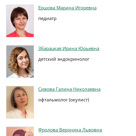
Ершова Марина Игоревна
педиатр
Збарацкая Ирина Юрьевна
детский эндокринолог
Сивова Галина Николаевна
офтальмолог (окулист)
Фролова Вероника Львовна