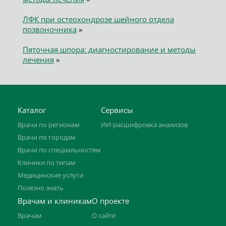
ЛФК при остеохондрозе шейного отдела
позвоночника
»
Пяточная шпора: диагностирование и методы
лечения
»
Каталог
Сервисы
Врачи по регионам
ИИ-расшифровка анализов
Врачи по городам
Врачи по специальностям
Клиники по типам
Медицинские услуги
Полезно знать
Врачам и клиникам
О проекте
Врачам
О сайте