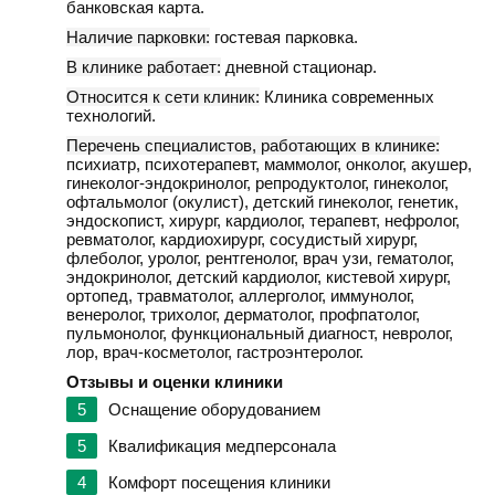
банковская карта.
Наличие парковки:
гостевая парковка.
В клинике работает:
дневной стационар.
Относится к сети клиник:
Клиника современных
технологий.
Перечень специалистов, работающих в клинике:
психиатр, психотерапевт, маммолог, онколог, акушер,
гинеколог-эндокринолог, репродуктолог, гинеколог,
офтальмолог (окулист), детский гинеколог, генетик,
эндоскопист, хирург, кардиолог, терапевт, нефролог,
ревматолог, кардиохирург, сосудистый хирург,
флеболог, уролог, рентгенолог, врач узи, гематолог,
эндокринолог, детский кардиолог, кистевой хирург,
ортопед, травматолог, аллерголог, иммунолог,
венеролог, трихолог, дерматолог, профпатолог,
пульмонолог, функциональный диагност, невролог,
лор, врач-косметолог, гастроэнтеролог.
Отзывы и оценки клиники
5
Оснащение оборудованием
5
Квалификация медперсонала
4
Комфорт посещения клиники