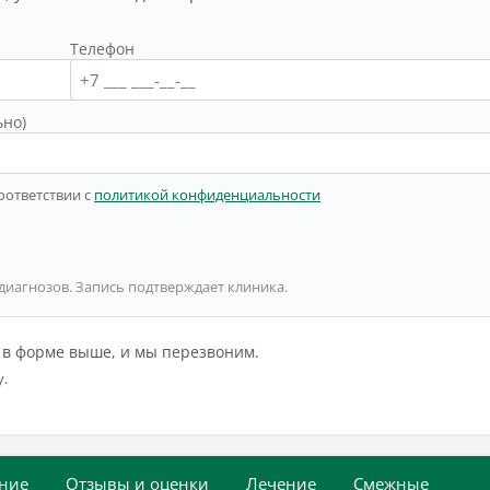
Телефон
ьно)
оответствии с
политикой конфиденциальности
 диагнозов. Запись подтверждает клиника.
й в форме выше, и мы перезвоним.
у.
ние
Отзывы и оценки
Лечение
Смежные