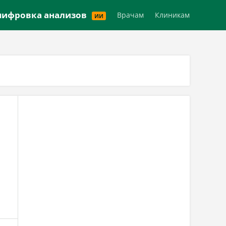
Версия для слабовидящих
ифровка анализов
Врачам
Клиникам
ИИ