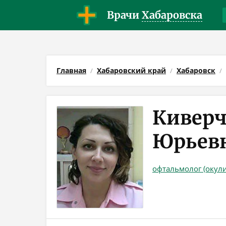
Врачи
Хабаровска
Главная
Хабаровский край
Хабаровск
Киверч
Юрьев
офтальмолог (окули