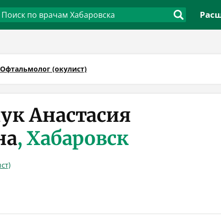
Расш
Офтальмолог (окулист)
ук Анастасия
на
, Хабаровск
ст)