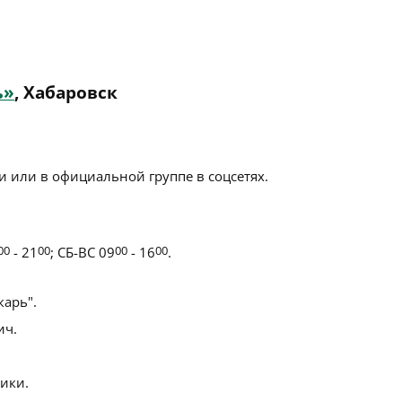
ь»
, Хабаровск
 или в официальной группе в соцсетях.
00
- 21
00
; СБ-ВС 09
00
- 16
00
.
арь".
ич.
ики.