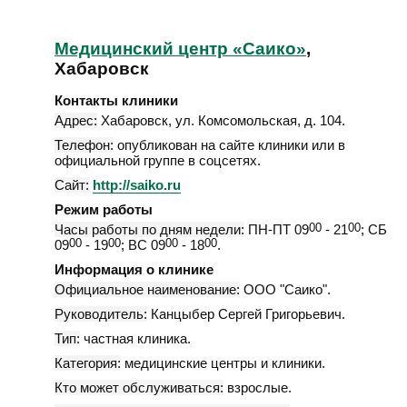
Медицинский центр «Саико»
,
Хабаровск
Контакты клиники
Адрес:
Хабаровск
,
ул. Комсомольская, д. 104
.
Телефон:
опубликован на сайте клиники или в
официальной группе в соцсетях.
Сайт:
http://saiko.ru
Режим работы
Часы работы по дням недели:
ПН-ПТ 09
00
- 21
00
; СБ
09
00
- 19
00
; ВС 09
00
- 18
00
.
Информация о клинике
Официальное наименование:
ООО "Саико".
Руководитель:
Канцыбер Сергей Григорьевич.
Тип:
частная клиника.
Категория:
медицинские центры и клиники.
Кто может обслуживаться:
взрослые.