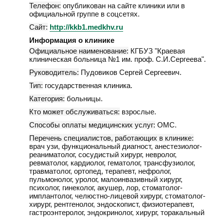
Телефон:
опубликован на сайте клиники или в
официальной группе в соцсетях.
Сайт:
http://kkb1.medkhv.ru
Информация о клинике
Официальное наименование:
КГБУЗ "Краевая
клиническая больница №1 им. проф. С.И.Сергеева".
Руководитель:
Пудовиков Сергей Сергеевич.
Тип:
государственная клиника.
Категория:
больницы.
Кто может обслуживаться:
взрослые.
Способы оплаты медицинских услуг:
ОМС.
Перечень специалистов, работающих в клинике:
врач узи, функциональный диагност, анестезиолог-
реаниматолог, сосудистый хирург, невролог,
ревматолог, кардиолог, гематолог, трансфузиолог,
травматолог, ортопед, терапевт, нефролог,
пульмонолог, уролог, малоинвазивный хирург,
психолог, гинеколог, акушер, лор, стоматолог-
имплантолог, челюстно-лицевой хирург, стоматолог-
хирург, рентгенолог, эндоскопист, физиотерапевт,
гастроэнтеролог, эндокринолог, хирург, торакальный