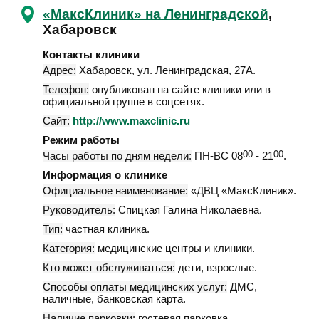
«МаксКлиник» на Ленинградской
,
Хабаровск
Контакты клиники
Адрес:
Хабаровск
,
ул. Ленинградская, 27А
.
Телефон:
опубликован на сайте клиники или в
официальной группе в соцсетях.
Сайт:
http://www.maxclinic.ru
Режим работы
Часы работы по дням недели:
ПН-ВС 08
00
- 21
00
.
Информация о клинике
Официальное наименование:
«ДВЦ «МаксКлиник».
Руководитель:
Спицкая Галина Николаевна.
Тип:
частная клиника.
Категория:
медицинские центры и клиники.
Кто может обслуживаться:
дети, взрослые.
Способы оплаты медицинских услуг:
ДМС,
наличные, банковская карта.
Наличие парковки:
гостевая парковка.