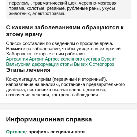
переломы, травматический шок, черепно-мозговая
травма, колотые, резаные, рубленые раны, укусы
животных, электротравма.
С какими заболеваниями обращаются к
этому врачу
Список составлен по сведениям о профиле врача.
Нажмите на заболевание, чтобы увидеть всех врачей
Хабаровска, которые с ним работают.
Артралгия
Артрит
Артроз коленного сустава
Бурсит
Вальгусная деформация стопы
Вывих
Остеопороз
Этапы лечения
Консультация, приём (первичный и вторичный),
направление на анализы, постановка предварительного
диагноза, постановка окончательного диагноза,
назначение лечения, контроль наблюдения.
Информационная справка
Ортопед
: профиль специальности