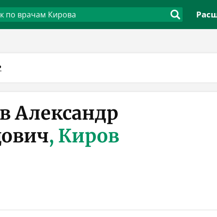
Расш
Р
в Александр
дович
, Киров