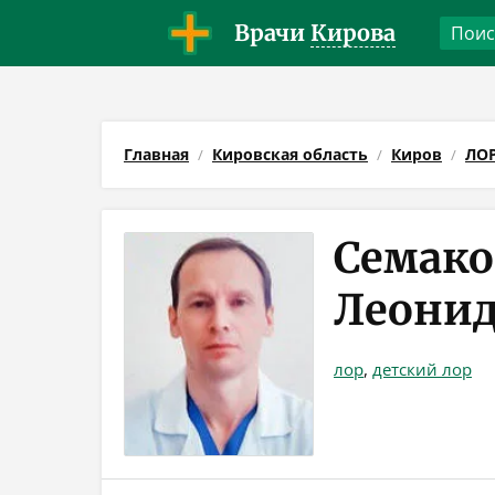
Врачи
Кирова
Главная
Кировская область
Киров
ЛО
Семако
Леони
лор
,
детский лор