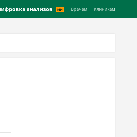
Версия для слабовидящих
ифровка анализов
Врачам
Клиникам
ИИ