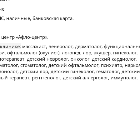
ые.
С, наличные, банковская карта.
центр «Афло-центр».
 клинике:
массажист, венеролог, дерматолог, функциональ
зи, офтальмолог (окулист), логопед, лор, акушер, гинеколог,
отерапевт, детский невролог, онколог, детский кардиолог,
матолог, стоматолог, детский офтальмолог, психиатр, наркол
онолог, детский лор, детский гинеколог, гематолог, детский
ый терапевт, рентгенолог, детский аллерголог, иммунолог,