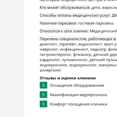
Кто может обслуживаться:
дети, взросл
Способы оплаты медицинских услуг:
ДМ
Наличие парковки:
гостевая парковка.
Относится к сети клиник:
Медицинский 
Перечень специалистов, работающих в
диагност, терапевт, эндоскопист, врач у
невролог, инфекционист, педиатр, физи
гастроэнтеролог, фтизиатр, детский дер
кардиолог, пульмонолог, детский пульм
эндокринолог, эндокринолог, мануальн
аллерголог.
Отзывы и оценки клиники
5
Оснащение оборудованием
5
Квалификация медперсонала
5
Комфорт посещения клиники