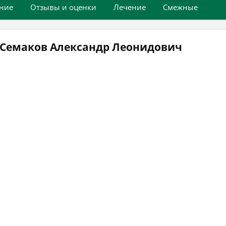
ние
Отзывы и оценки
Лечение
Смежные
 Семаков Александр Леонидович