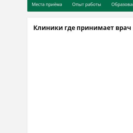
Места приёма
Опыт работы
Образова
Клиники где принимает врач