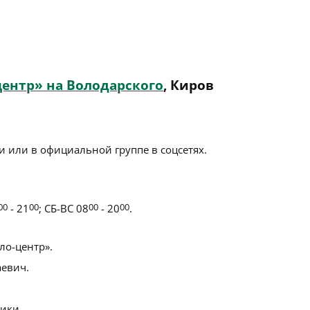
ентр» на Володарского
, Киров
 или в официальной группе в соцсетях.
00
- 21
00
; СБ-ВС 08
00
- 20
00
.
о-центр».
евич.
ики.