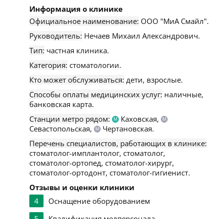
Информация о клинике
Официальное наименование:
ООО "МиА Смайл".
Руководитель:
Нечаев Михаил Александрович.
Тип:
частная клиника.
Категория:
стоматологии.
Кто может обслуживаться:
дети, взрослые.
Способы оплаты медицинских услуг:
наличные,
банковская карта.
Станции метро рядом:
Каховская,
М
М
Севастопольская,
Чертановская.
М
Перечень специалистов, работающих в клинике:
стоматолог-имплантолог, стоматолог,
стоматолог-ортопед, стоматолог-хирург,
стоматолог-ортодонт, стоматолог-гигиенист.
Отзывы и оценки клиники
4
Оснащение оборудованием
5
Квалификация медперсонала