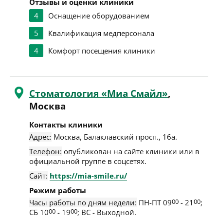
Отзывы и оценки клиники
4
Оснащение оборудованием
5
Квалификация медперсонала
4
Комфорт посещения клиники
Стоматология «Миа Смайл»
,
Москва
Контакты клиники
Адрес:
Москва
,
Балаклавский просп., 16а
.
Телефон:
опубликован на сайте клиники или в
официальной группе в соцсетях.
Сайт:
https://mia-smile.ru/
Режим работы
Часы работы по дням недели:
ПН-ПТ 09
00
- 21
00
;
СБ 10
00
- 19
00
; ВС - Выходной.