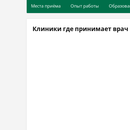
Места приёма
Опыт работы
Образова
Клиники где принимает врач