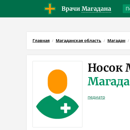
Врачи
Магадана
Главная
Магаданская область
Магадан
Носок 
Магад
педиатр