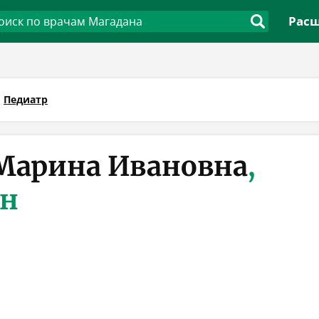
Расш
Педиатр
Марина Ивановна
,
ан