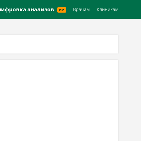
Версия для слабовидящих
ифровка анализов
Врачам
Клиникам
ИИ