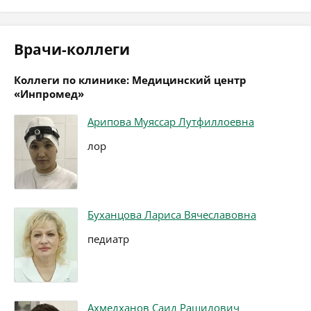
Врачи-коллеги
Коллеги по клинике: Медицинский центр
«Инпромед»
Арипова Муяссар Лутфиллоевна
лор
Буханцова Лариса Вячеславовна
педиатр
Ахмедханов Саид Рашидович