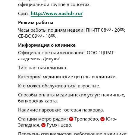
официальной группе в соцсетях.
Сайт:
http://www.vashdr.ru/
Режим работы
Часы работы по дням недели:
ПН-ПТ 08
00
- 20
00
;
СБ-ВС 09
00
- 18
00
.
Информация о клинике
Официальное наименование:
ООО "ЦПМТ
академика Дикуля".
Тип:
частная клиника.
Категория:
медицинские центры и клиники.
Кто может обслуживаться:
взрослые.
Способы оплаты медицинских услуг:
наличные,
банковская карта.
Наличие парковки:
гостевая парковка.
Станции метро рядом:
Тропарёво,
Юго-
М
М
Западная,
Румянцево.
М
Перечень специалистов, работающих в клинике: