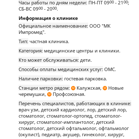
Часы работы по дням недели:
ПН-ПТ 09
00
- 21
00
;
СБ-ВС 09
00
- 20
00
.
Информация о клинике
Официальное наименование:
ООО "МК
Импромед".
Тип:
частная клиника.
Категория:
медицинские центры и клиники.
Кто может обслуживаться:
дети.
Способы оплаты медицинских услуг:
ОМС.
Наличие парковки:
гостевая парковка.
Станции метро рядом:
Калужская,
Новые
М
М
черемушки,
Профсоюзная.
М
Перечень специалистов, работающих в клинике:
врач узи, детский кардиолог, лор, детский лор,
стоматолог, стоматолог-ортопед, стоматолог-
хирург, стоматолог-имплантолог, детский
стоматолог, детский офтальмолог, офтальмолог
(окулист), педиатр, акушер, гинеколог, хирург,