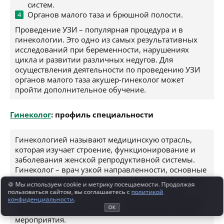
систем.
Органов малого таза и брюшной полости.
Проведение УЗИ – популярная процедура и в
гинекологии. Это одно из самых результативных
исследований при беременности, нарушениях
цикла и развитии различных недугов. Для
осуществления деятельности по проведению УЗИ
органов малого таза акушер-гинеколог может
пройти дополнительное обучение.
Гинеколог
: профиль специальности
Гинекологией называют медицинскую отрасль,
которая изучает строение, функционирование и
заболевания женской репродуктивной системы.
Гинеколог – врач узкой направленности, основные
задачи которого предупредить, диагностировать и
🍪 Мы используем cookie и метрику посещаемости. Продолжая
подобрать лечение патологий и заболеваний
пользоваться сайтом, вы соглашаетесь с
политикой
половой системы у женщин. Кроме того, гинеколог
конфиденциальности
.
ОК
проводит диспансеризацию и профилактические
мероприятия.