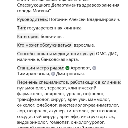
Спасокукоцкого Департамента здравоохранения
города Москвы".
Руководитель:
Погонин Алексей Владимирович.
Тип:
государственная клиника.
Категория:
больницы.
Кто может обслуживаться:
взрослые.
Способы оплаты медицинских услуг:
ОМС, ДМС,
наличные, банковская карта.
Станции метро рядом:
Аэропорт,
М
М
Тимирязевская,
Дмитровская.
М
Перечень специалистов, работающих в клинике:
пульмонолог, терапевт, клинический
фармаколог, андролог, уролог, нефролог,
трансфузиолог, хирург, врач узи, маммолог,
онколог, флеболог, анестезиолог-реаниматолог,
лор, невролог, акушер, гинеколог, рентгенолог,
сосудистый хирург, врач лфк, инструктор лфк,
эндокринолог, гомеопат, онколог-уролог,
детский невролог, мануальный терапевт,