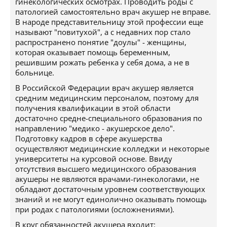
гинекологических осмотрах. Проводить роды с
патологией самостоятельно врач акушер не вправе.
В народе представительницу этой профессии еще
называют "повитухой", а с недавних пор стало
распространено понятие "доулы" - женщины,
которая оказывает помощь беременным,
решившим рожать ребенка у себя дома, а не в
больнице.
В Российской Федерации врач акушер является
средним медицинским персоналом, поэтому для
получения квалификации в этой области
достаточно средне-специального образования по
направлению "медико - акушерское дело".
Подготовку кадров в сфере акушерства
осуществляют медицинские колледжи и некоторые
университеты на курсовой основе. Ввиду
отсутствия высшего медицинского образования
акушеры не являются врачами-гинекологами, не
обладают достаточным уровнем соответствующих
знаний и не могут единолично оказывать помощь
при родах с патологиями (осложнениями).
В круг обязанностей акушера входит: