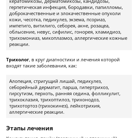
кератомикозы, дерматомикозы, кандидозы,
герпетическая инфекция, бородавки, папилломы,
доброкачественные и злокачественные опухоли
кожи, чесотка, педикулез, экзема, псориаз,
импетиго, витилиго, себорея, акне, розацеа,
облысение, невус, сифилис, гонорея, хламидиоз,
трихомониаз, микоплазмоз, аллергические кожные
реакции.
Трихолог
, в круг диагностики и лечения которой
входят такие заболевания, как:
Алопеция, стригущий лишай, педикулез,
себорейный дерматит, парша, гипертрихоз,
гирсутизм, перхоть, ранняя седина, фолликулит,
трихоклазия, трихоптилоз, трихонодоз,
трихотортоз (трихокинез), лейкотрихия,
аллергические реакции.
Этапы лечения