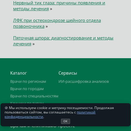
Нервный тик глаза: причины появления и
методы лечения
»
ЛФК при остеохондрозе шейного отдела
позвоночника
»
Пяточная шпора: диагностирование и методы
лечения
»
Каталог
Сервисы
Врачи по регионам
ИИ-расшифровка анализов
Врачи по городам
Врачи по специальностям
Клиники по типам
🍪 Мы используем cookie и метрику посещаемости. Продолжая
Медицинские услуги
пользоваться сайтом, вы соглашаетесь с
политикой
конфиденциальности
.
Полезно знать
ОК
Врачам и клиникам
О проекте