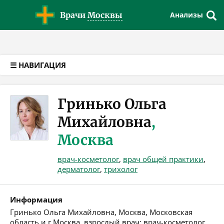
Версия для слабовидящих
Врачи
Москвы
Анализы
☰ НАВИГАЦИЯ
Гринько Ольга
Михайловна
,
Москва
врач-косметолог
,
врач общей практики
,
дерматолог
,
трихолог
Информация
Гринько Ольга Михайловна, Москва, Московская
область и г.Москва, взрослый врач: врач-косметолог,