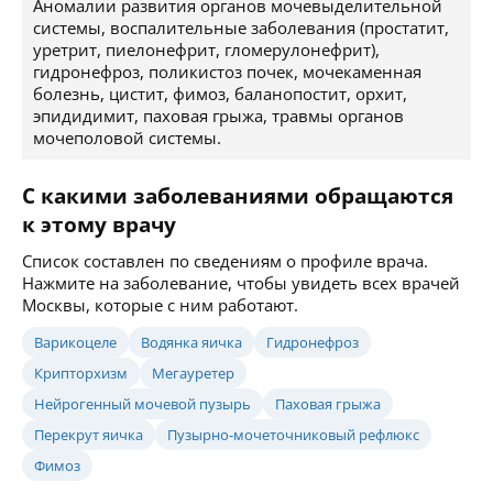
Аномалии развития органов мочевыделительной
системы, воспалительные заболевания (простатит,
уретрит, пиелонефрит, гломерулонефрит),
гидронефроз, поликистоз почек, мочекаменная
болезнь, цистит, фимоз, баланопостит, орхит,
эпидидимит, паховая грыжа, травмы органов
мочеполовой системы.
С какими заболеваниями обращаются
к этому врачу
Список составлен по сведениям о профиле врача.
Нажмите на заболевание, чтобы увидеть всех врачей
Москвы, которые с ним работают.
Варикоцеле
Водянка яичка
Гидронефроз
Крипторхизм
Мегауретер
Нейрогенный мочевой пузырь
Паховая грыжа
Перекрут яичка
Пузырно-мочеточниковый рефлюкс
Фимоз