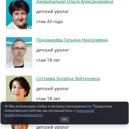
Джерибальди Ольга Александровна
детский уролог
стаж 43 года
Пономарёва Татьяна Николаевна
детский уролог
стаж 18 лет
Соттаева Зулейха Зейтуновна
детский уролог
стаж 18 лет
🍪 Мы используем cookie и метрику посещаемости. Продолжая
пользоваться сайтом, вы соглашаетесь с
политикой
конфиденциальности
.
Борисова Светлана Анатольевна
ОК
детский уролог