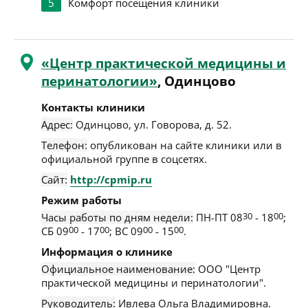
5
Комфорт посещения клиники
«Центр практической медицины и
перинатологии»
, Одинцово
Контакты клиники
Адрес:
Одинцово
,
ул. Говорова, д. 52
.
Телефон:
опубликован на сайте клиники или в
официальной группе в соцсетях.
Сайт:
http://cpmip.ru
Режим работы
Часы работы по дням недели:
ПН-ПТ 08
30
- 18
00
;
СБ 09
00
- 17
00
; ВС 09
00
- 15
00
.
Информация о клинике
Официальное наименование:
ООО "Центр
практической медицины и перинатологии".
Руководитель:
Ивлева Ольга Владимировна.