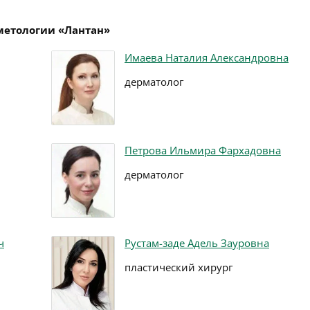
метологии «Лантан»
Имаева Наталия Александровна
дерматолог
Петрова Ильмира Фархадовна
дерматолог
ч
Рустам-заде Адель Зауровна
пластический хирург