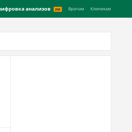
Версия для слабовидящих
ифровка анализов
Врачам
Клиникам
ИИ