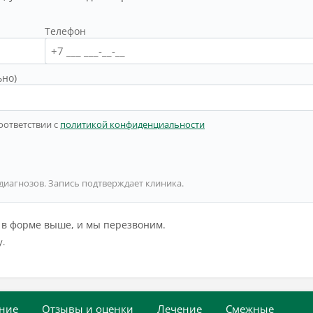
Телефон
ьно)
оответствии с
политикой конфиденциальности
 диагнозов. Запись подтверждает клиника.
й в форме выше, и мы перезвоним.
у.
ние
Отзывы и оценки
Лечение
Смежные