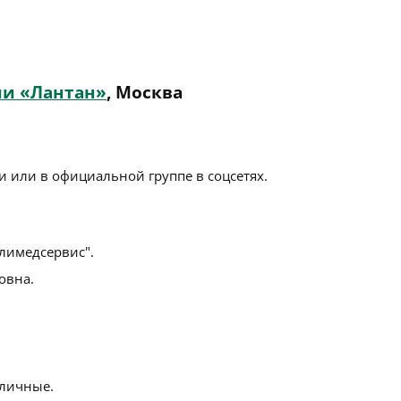
ии «Лантан»
, Москва
 или в официальной группе в соцсетях.
имедсервис".
овна.
личные.