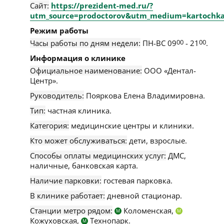
Сайт:
https://prezident-med.ru/?
utm_source=prodoctorov&utm_medium=kartochka
Режим работы
Часы работы по дням недели:
ПН-ВС 09
00
- 21
00
.
Информация о клинике
Официальное наименование:
OOO «Дентал-
Центр».
Руководитель:
Пояркова Елена Владимировна.
Тип:
частная клиника.
Категория:
медицинские центры и клиники.
Кто может обслуживаться:
дети, взрослые.
Способы оплаты медицинских услуг:
ДМС,
наличные, банковская карта.
Наличие парковки:
гостевая парковка.
В клинике работает:
дневной стационар.
Станции метро рядом:
Коломенская,
М
М
Кожуховская,
Технопарк.
М