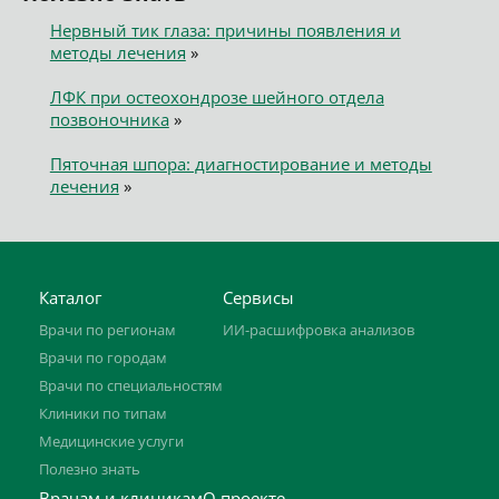
Нервный тик глаза: причины появления и
методы лечения
»
ЛФК при остеохондрозе шейного отдела
позвоночника
»
Пяточная шпора: диагностирование и методы
лечения
»
Каталог
Сервисы
Врачи по регионам
ИИ-расшифровка анализов
Врачи по городам
Врачи по специальностям
Клиники по типам
Медицинские услуги
Полезно знать
Врачам и клиникам
О проекте