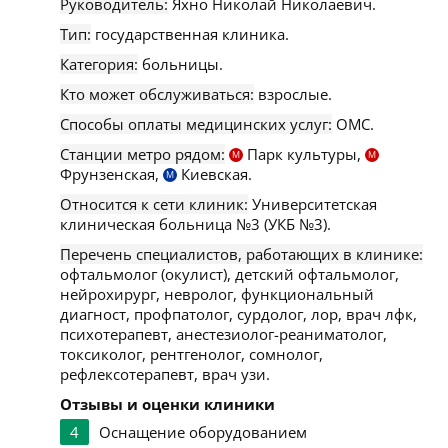
Руководитель:
Яхно Николай Николаевич.
Тип:
государственная клиника.
Категория:
больницы.
Кто может обслуживаться:
взрослые.
Способы оплаты медицинских услуг:
ОМС.
Станции метро рядом:
Парк культуры,
М
М
Фрунзенская,
Киевская.
М
Относится к сети клиник:
Университетская
клиническая больница №3 (УКБ №3).
Перечень специалистов, работающих в клинике:
офтальмолог (окулист), детский офтальмолог,
нейрохирург, невролог, функциональный
диагност, профпатолог, сурдолог, лор, врач лфк,
психотерапевт, анестезиолог-реаниматолог,
токсиколог, рентгенолог, сомнолог,
рефлексотерапевт, врач узи.
Отзывы и оценки клиники
4
Оснащение оборудованием