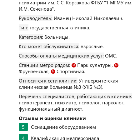
психиатрии им. С.С. Корсакова ФГБУ "1 МГМУ им.
И.М. Сеченова".
Руководитель:
Иванец Николай Николаевич.
Тип:
государственная клиника.
Категория:
больницы.
Кто может обслуживаться:
взрослые.
Способы оплаты медицинских услуг:
ОМС.
Станции метро рядом:
Парк культуры,
М
М
Фрунзенская,
Спортивная.
М
Относится к сети клиник:
Университетская
клиническая больница №3 (УКБ №3).
Перечень специалистов, работающих в клинике:
психотерапевт, психиатр, психолог, нарколог,
функциональный диагност.
Отзывы и оценки клиники
5
Оснащение оборудованием
4
Квалификация медперсонала