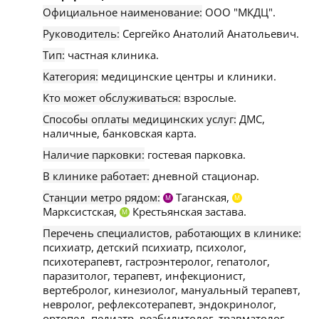
Официальное наименование:
ООО "МКДЦ".
Руководитель:
Сергейко Анатолий Анатольевич.
Тип:
частная клиника.
Категория:
медицинские центры и клиники.
Кто может обслуживаться:
взрослые.
Способы оплаты медицинских услуг:
ДМС,
наличные, банковская карта.
Наличие парковки:
гостевая парковка.
В клинике работает:
дневной стационар.
Станции метро рядом:
Таганская,
М
М
Марксистская,
Крестьянская застава.
М
Перечень специалистов, работающих в клинике:
психиатр, детский психиатр, психолог,
психотерапевт, гастроэнтеролог, гепатолог,
паразитолог, терапевт, инфекционист,
вертебролог, кинезиолог, мануальный терапевт,
невролог, рефлексотерапевт, эндокринолог,
ортопед, педиатр, реабилитолог, травматолог,