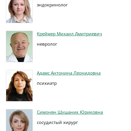
эндокринолог
Креймер Михаил Дмитриевич
невролог
Адамс Антонина Леонидовна
психиатр
Симонян Шушаник Юриковна
сосудистый хирург