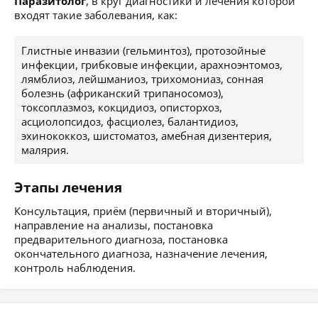
Паразитолог
, в круг диагностики и лечения которой
входят такие заболевания, как:
Глистные инвазии (гельминтоз), протозойные
инфекции, грибковые инфекции, арахноэнтомоз,
лямблиоз, лейшманиоз, трихомониаз, сонная
болезнь (африканский трипаносомоз),
токсоплазмоз, кокцидиоз, описторхоз,
асциолопсидоз, фасциолез, балантидиоз,
эхинококкоз, шистоматоз, амебная дизентерия,
малярия.
Этапы лечения
Консультация, приём (первичный и вторичный),
направление на анализы, постановка
предварительного диагноза, постановка
окончательного диагноза, назначение лечения,
контроль наблюдения.