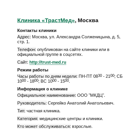
Клиника «ТрастМед»
, Москва
Контакты клиники
Адрес:
Москва
,
ул. Александра Солженицына, д. 5,
стр. 1
.
Телефон:
опубликован на сайте клиники или в
официальной группе в соцсетях.
Сайт:
http://trust-med.ru
Режим работы
Часы работы по дням недели:
ПН-ПТ 08
30
- 21
00
; СБ
10
00
- 18
00
; ВС 10
00
- 15
00
.
Информация о клинике
Официальное наименование:
ООО "МКДЦ".
Руководитель:
Сергейко Анатолий Анатольевич.
Тип:
частная клиника.
Категория:
медицинские центры и клиники.
Кто может обслуживаться:
взрослые.