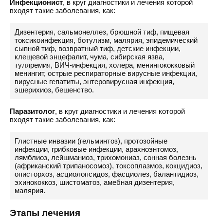
Инфекционист
, в круг диагностики и лечения которой
входят такие заболевания, как:
Дизентерия, сальмонеллез, брюшной тиф, пищевая
токсикоинфекция, ботулизм, малярия, эпидемический
сыпной тиф, возвратный тиф, детские инфекции,
клещевой энцефалит, чума, сибирская язва,
туляремия, ВИЧ-инфекция, холера, менингококковый
менингит, острые респираторные вирусные инфекции,
вирусные гепатиты, энтеровирусная инфекция,
эшерихиоз, бешенство.
Паразитолог
, в круг диагностики и лечения которой
входят такие заболевания, как:
Глистные инвазии (гельминтоз), протозойные
инфекции, грибковые инфекции, арахноэнтомоз,
лямблиоз, лейшманиоз, трихомониаз, сонная болезнь
(африканский трипаносомоз), токсоплазмоз, кокцидиоз,
описторхоз, асциолопсидоз, фасциолез, балантидиоз,
эхинококкоз, шистоматоз, амебная дизентерия,
малярия.
Этапы лечения