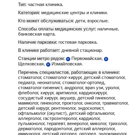
Тип:
частная клиника.
Категория:
медицинские центры и клиники.
Кто может обслуживаться:
дети, взрослые.
Способы оплаты медицинских услуг:
наличные,
банковская карта.
Наличие парковки:
гостевая парковка.
В клинике работает:
дневной стационар.
Станции метро рядом:
Первомайская,
М
М
Щелковская,
Измайловская.
М
Перечень специалистов, работающих в клинике:
стоматолог, стоматолог-хирург, детский стоматолог,
педиатр, неонатолог, стоматолог-ортопед,
стоматолог-гигиенист, андролог, врач узи, уролог,
флеболог, хирург, аритмолог, кардиохирург,
сосудистый хирург, акушер, детский гинеколог,
маммолог, гинеколог, проктолог, онколог, травматолог,
детский хирург, рентгенолог, эндоскопист,
офтальмолог (окулист), детский офтальмолог,
аллерголог, гастроэнтеролог, кардиолог,
пульмонолог, терапевт, венеролог, миколог, трихолог,
дерматолог, пародонтолог, детский аллерголог,
иммунолог, детский ортопед, ортопед, эндокринолог,