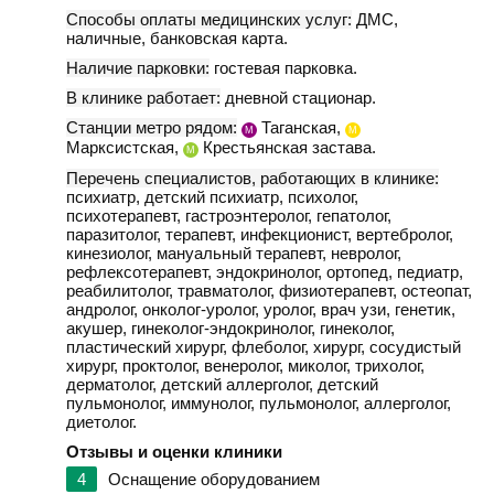
Способы оплаты медицинских услуг:
ДМС,
наличные, банковская карта.
Наличие парковки:
гостевая парковка.
В клинике работает:
дневной стационар.
Станции метро рядом:
Таганская,
М
М
Марксистская,
Крестьянская застава.
М
Перечень специалистов, работающих в клинике:
психиатр, детский психиатр, психолог,
психотерапевт, гастроэнтеролог, гепатолог,
паразитолог, терапевт, инфекционист, вертебролог,
кинезиолог, мануальный терапевт, невролог,
рефлексотерапевт, эндокринолог, ортопед, педиатр,
реабилитолог, травматолог, физиотерапевт, остеопат,
андролог, онколог-уролог, уролог, врач узи, генетик,
акушер, гинеколог-эндокринолог, гинеколог,
пластический хирург, флеболог, хирург, сосудистый
хирург, проктолог, венеролог, миколог, трихолог,
дерматолог, детский аллерголог, детский
пульмонолог, иммунолог, пульмонолог, аллерголог,
диетолог.
Отзывы и оценки клиники
4
Оснащение оборудованием