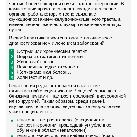
частью более обширной науки – гастроэнтерологии. В
компетенции врача-гепатолога находится лечение
органов, работа которых тесно связана с
функционированием желудочно-кишечного тракта, а
именно печени, желчного пузыря и желчевыводящих
путей.
В своей практике врач-гепатолог сталкивается с
диагностированием и лечением заболеваний:
Острый или хронический гепатит.
Церроз и стеатогепатит печени.
Жировая болезнь.
Печеночная недостаточность.
Желчекаменная болезнь.
Холицестит и др.
Гепатология редко встречается в качестве
единственной специализации. Чаще её совмещают с
близкими науками – гастроэнтерологией, вирусологией
или хирургией. Таким образом, среди врачей,
изучающих гепатологию, выделяют категории более
узких специалистов:
гепатолог-гастроэнтеролог (специалист в
гастроэнтерологии, прошедший углубленное
обучение в области гепатологии);
гепатолог-вирусолог или инфекционист (врач,