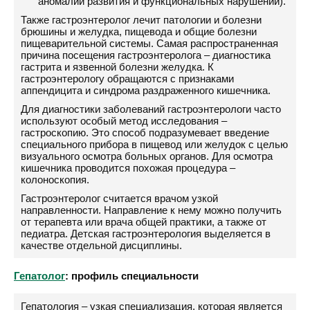
аномалий развития и функциональных нарушений).
Также гастроэнтеролог лечит патологии и болезни
брюшины и желудка, пищевода и общие болезни
пищеварительной системы. Самая распространенная
причина посещения гастроэнтеролога – диагностика
гастрита и язвенной болезни желудка. К
гастроэнтерологу обращаются с признаками
аппендицита и синдрома раздраженного кишечника.
Для диагностики заболеваний гастроэнтерологи часто
используют особый метод исследования –
гастроскопию. Это способ подразумевает введение
специального прибора в пищевод или желудок с целью
визуального осмотра больных органов. Для осмотра
кишечника проводится похожая процедура –
колоноскопия.
Гастроэнтеролог считается врачом узкой
направленности. Направление к нему можно получить
от терапевта или врача общей практики, а также от
педиатра. Детская гастроэнтерология выделяется в
качестве отдельной дисциплины.
Гепатолог
: профиль специальности
Гепатология – узкая специализация, которая является