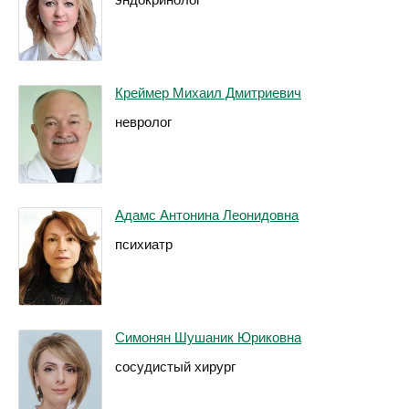
Креймер Михаил Дмитриевич
невролог
Адамс Антонина Леонидовна
психиатр
Симонян Шушаник Юриковна
сосудистый хирург