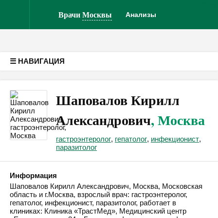
Врачам
Кли
Версия для слабовидящих
Врачи
Москвы
Анализы
☰ НАВИГАЦИЯ
Шаповалов Кирилл
Александрович
, Москва
гастроэнтеролог
,
гепатолог
,
инфекционист
,
паразитолог
Информация
Шаповалов Кирилл Александрович, Москва, Московская
область и г.Москва, взрослый врач: гастроэнтеролог,
гепатолог, инфекционист, паразитолог, работает в
клиниках: Клиника «ТрастМед», Медицинский центр