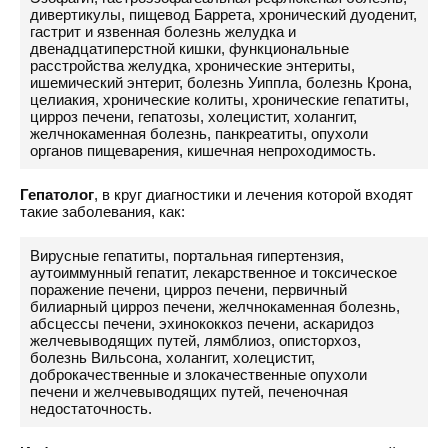
дивертикулы, пищевод Баррета, хронический дуоденит,
гастрит и язвенная болезнь желудка и
двенадцатиперстной кишки, функциональные
расстройства желудка, хронические энтериты,
ишемический энтерит, болезнь Уиппла, болезнь Крона,
целиакия, хронические колиты, хронические гепатиты,
цирроз печени, гепатозы, холецистит, холангит,
желчнокаменная болезнь, панкреатиты, опухоли
органов пищеварения, кишечная непроходимость.
Гепатолог
, в круг диагностики и лечения которой входят
такие заболевания, как:
Вирусные гепатиты, портальная гипертензия,
аутоиммунный гепатит, лекарственное и токсическое
поражение печени, цирроз печени, первичный
билиарный цирроз печени, желчнокаменная болезнь,
абсцессы печени, эхинококкоз печени, аскаридоз
желчевыводящих путей, лямблиоз, описторхоз,
болезнь Вильсона, холангит, холецистит,
доброкачественные и злокачественные опухоли
печени и желчевыводящих путей, печеночная
недостаточность.