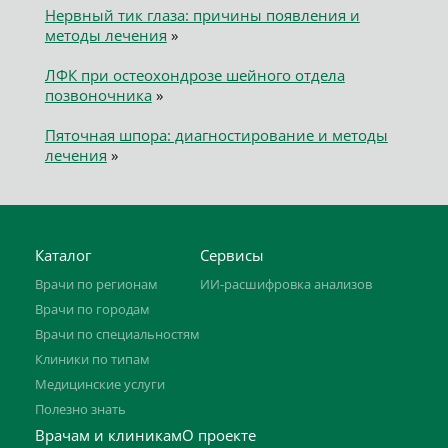
Нервный тик глаза: причины появления и
методы лечения
»
ЛФК при остеохондрозе шейного отдела
позвоночника
»
Пяточная шпора: диагностирование и методы
лечения
»
Каталог
Сервисы
Врачи по регионам
ИИ-расшифровка анализов
Врачи по городам
Врачи по специальностям
Клиники по типам
Медицинские услуги
Полезно знать
Врачам и клиникам
О проекте