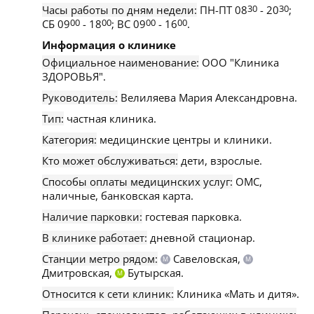
Часы работы по дням недели:
ПН-ПТ 08
30
- 20
30
;
СБ 09
00
- 18
00
; ВС 09
00
- 16
00
.
Информация о клинике
Официальное наименование:
ООО "Клиника
ЗДОРОВЬЯ".
Руководитель:
Велиляева Мария Александровна.
Тип:
частная клиника.
Категория:
медицинские центры и клиники.
Кто может обслуживаться:
дети, взрослые.
Способы оплаты медицинских услуг:
ОМС,
наличные, банковская карта.
Наличие парковки:
гостевая парковка.
В клинике работает:
дневной стационар.
Станции метро рядом:
Савеловская,
М
М
Дмитровская,
Бутырская.
М
Относится к сети клиник:
Клиника «Мать и дитя».