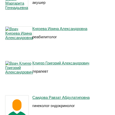
акушер
Князева Ирина Александровна
реабилитолог
Клигер Григорий Александрович
терапевт
Саидова Равзат Абдулатиповна
гинеколог-эндокринолог