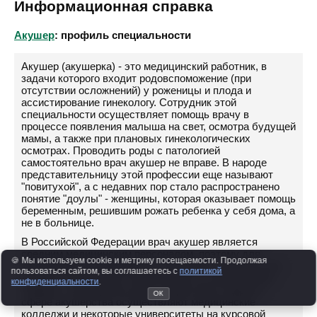
Информационная справка
Акушер
: профиль специальности
Акушер (акушерка) - это медицинский работник, в
задачи которого входит родовспоможение (при
отсутствии осложнений) у роженицы и плода и
ассистирование гинекологу. Сотрудник этой
специальности осуществляет помощь врачу в
процессе появления малыша на свет, осмотра будущей
мамы, а также при плановых гинекологических
осмотрах. Проводить роды с патологией
самостоятельно врач акушер не вправе. В народе
представительницу этой профессии еще называют
"повитухой", а с недавних пор стало распространено
понятие "доулы" - женщины, которая оказывает помощь
беременным, решившим рожать ребенка у себя дома, а
не в больнице.
В Российской Федерации врач акушер является
средним медицинским персоналом, поэтому для
🍪 Мы используем cookie и метрику посещаемости. Продолжая
получения квалификации в этой области достаточно
пользоваться сайтом, вы соглашаетесь с
политикой
средне-специального образования по направлению
конфиденциальности
.
"медико - акушерское дело". Подготовку кадров в
ОК
сфере акушерства осуществляют медицинские
колледжи и некоторые университеты на курсовой