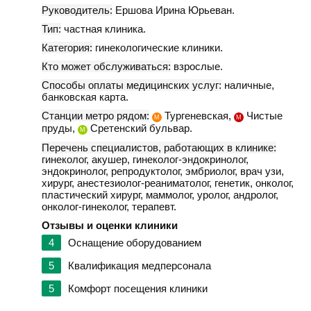
Руководитель:
Ершова Ирина Юрьеван.
Тип:
частная клиника.
Категория:
гинекологические клиники.
Кто может обслуживаться:
взрослые.
Способы оплаты медицинских услуг:
наличные,
банковская карта.
Станции метро рядом:
Тургеневская,
Чистые
М
М
пруды,
Сретенский бульвар.
М
Перечень специалистов, работающих в клинике:
гинеколог, акушер, гинеколог-эндокринолог,
эндокринолог, репродуктолог, эмбриолог, врач узи,
хирург, анестезиолог-реаниматолог, генетик, онколог,
пластический хирург, маммолог, уролог, андролог,
онколог-гинеколог, терапевт.
Отзывы и оценки клиники
4
Оснащение оборудованием
5
Квалификация медперсонала
5
Комфорт посещения клиники