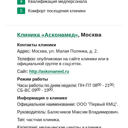
4
Квалификация медперсонала
5
Комфорт посещения клиники
Клиника «Асконамед»
, Москва
Контакты клиники
Адрес:
Москва
,
ул. Малая Полянка, д. 2
.
Телефон:
опубликован на сайте клиники или в
официальной группе в соцсетях.
Сайт:
http://askonamed.ru
Режим работы
Часы работы по дням недели:
ПН-ПТ 08
00
- 21
00
;
СБ-ВС 09
00
- 19
00
.
Информация о клинике
Официальное наименование:
ООО "Первый КМЦ".
Руководитель:
Балясников Максим Владимирович.
Тип:
частная клиника.
Категория:
медицинские центры и клиники.