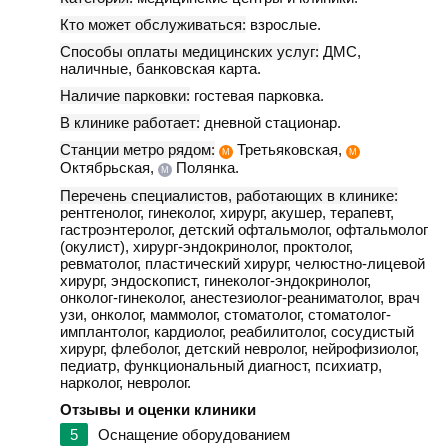
Кто может обслуживаться:
взрослые.
Способы оплаты медицинских услуг:
ДМС,
наличные, банковская карта.
Наличие парковки:
гостевая парковка.
В клинике работает:
дневной стационар.
Станции метро рядом:
Третьяковская,
М
М
Октябрьская,
Полянка.
М
Перечень специалистов, работающих в клинике:
рентгенолог, гинеколог, хирург, акушер, терапевт,
гастроэнтеролог, детский офтальмолог, офтальмолог
(окулист), хирург-эндокринолог, проктолог,
ревматолог, пластический хирург, челюстно-лицевой
хирург, эндоскопист, гинеколог-эндокринолог,
онколог-гинеколог, анестезиолог-реаниматолог, врач
узи, онколог, маммолог, стоматолог, стоматолог-
имплантолог, кардиолог, реабилитолог, сосудистый
хирург, флеболог, детский невролог, нейрофизиолог,
педиатр, функциональный диагност, психиатр,
нарколог, невролог.
Отзывы и оценки клиники
5
Оснащение оборудованием