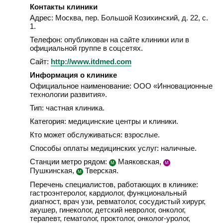
Контакты клиники
Адрес:
Москва
,
пер. Большой Козихинский, д. 22, с.
1
.
Телефон:
опубликован на сайте клиники или в
официальной группе в соцсетях.
Сайт:
http://www.itdmed.com
Информация о клинике
Официальное наименование:
ООО «Инновационные
технологии развития».
Тип:
частная клиника.
Категория:
медицинские центры и клиники.
Кто может обслуживаться:
взрослые.
Способы оплаты медицинских услуг:
наличные.
Станции метро рядом:
Маяковская,
М
М
Пушкинская,
Тверская.
М
Перечень специалистов, работающих в клинике:
гастроэнтеролог, кардиолог, функциональный
диагност, врач узи, ревматолог, сосудистый хирург,
акушер, гинеколог, детский невролог, онколог,
терапевт, гематолог, проктолог, онколог-уролог,