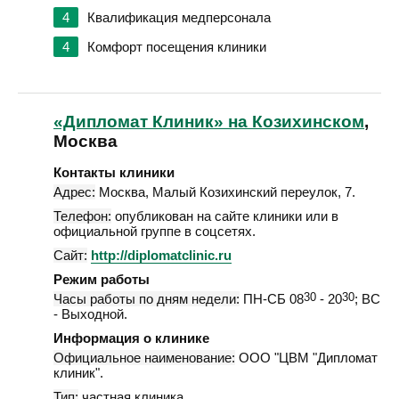
4
Квалификация медперсонала
4
Комфорт посещения клиники
«Дипломат Клиник» на Козихинском
,
Москва
Контакты клиники
Адрес:
Москва
,
Малый Козихинский переулок, 7
.
Телефон:
опубликован на сайте клиники или в
официальной группе в соцсетях.
Сайт:
http://diplomatclinic.ru
Режим работы
Часы работы по дням недели:
ПН-СБ 08
30
- 20
30
; ВС
- Выходной.
Информация о клинике
Официальное наименование:
ООО "ЦВМ "Дипломат
клиник".
Тип:
частная клиника.