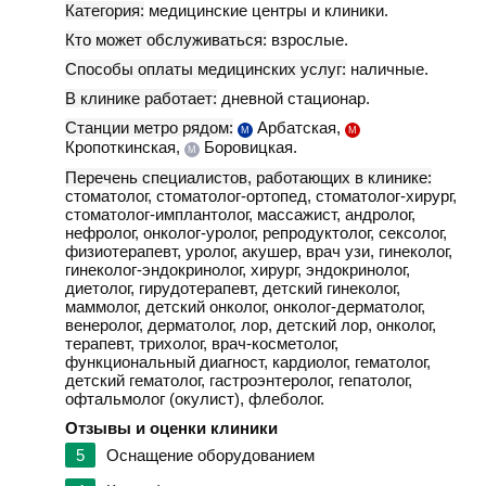
Категория:
медицинские центры и клиники.
Кто может обслуживаться:
взрослые.
Способы оплаты медицинских услуг:
наличные.
В клинике работает:
дневной стационар.
Станции метро рядом:
Арбатская,
М
М
Кропоткинская,
Боровицкая.
М
Перечень специалистов, работающих в клинике:
стоматолог, стоматолог-ортопед, стоматолог-хирург,
стоматолог-имплантолог, массажист, андролог,
нефролог, онколог-уролог, репродуктолог, сексолог,
физиотерапевт, уролог, акушер, врач узи, гинеколог,
гинеколог-эндокринолог, хирург, эндокринолог,
диетолог, гирудотерапевт, детский гинеколог,
маммолог, детский онколог, онколог-дерматолог,
венеролог, дерматолог, лор, детский лор, онколог,
терапевт, трихолог, врач-косметолог,
функциональный диагност, кардиолог, гематолог,
детский гематолог, гастроэнтеролог, гепатолог,
офтальмолог (окулист), флеболог.
Отзывы и оценки клиники
5
Оснащение оборудованием