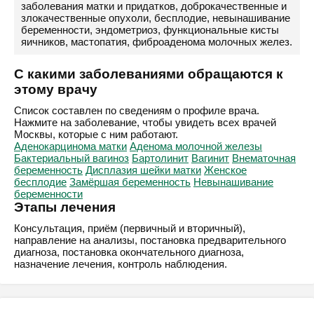
заболевания матки и придатков, доброкачественные и
злокачественные опухоли, бесплодие, невынашивание
беременности, эндометриоз, функциональные кисты
яичников, мастопатия, фиброаденома молочных желез.
С какими заболеваниями обращаются к
этому врачу
Список составлен по сведениям о профиле врача.
Нажмите на заболевание, чтобы увидеть всех врачей
Москвы, которые с ним работают.
Аденокарцинома матки
Аденома молочной железы
Бактериальный вагиноз
Бартолинит
Вагинит
Внематочная
беременность
Дисплазия шейки матки
Женское
бесплодие
Замёршая беременность
Невынашивание
беременности
Этапы лечения
Консультация, приём (первичный и вторичный),
направление на анализы, постановка предварительного
диагноза, постановка окончательного диагноза,
назначение лечения, контроль наблюдения.