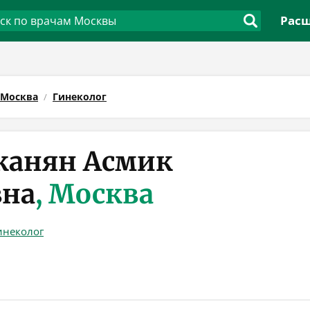
Расш
Москва
Гинеколог
канян Асмик
вна
, Москва
инеколог