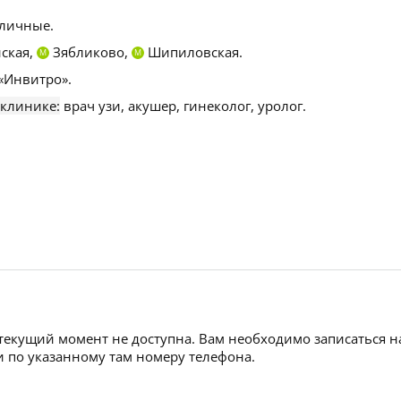
личные.
ская,
Зябликово,
Шипиловская.
М
М
«Инвитро».
 клинике:
врач узи, акушер, гинеколог, уролог.
 текущий момент не доступна. Вам необходимо записаться н
 по указанному там номеру телефона.