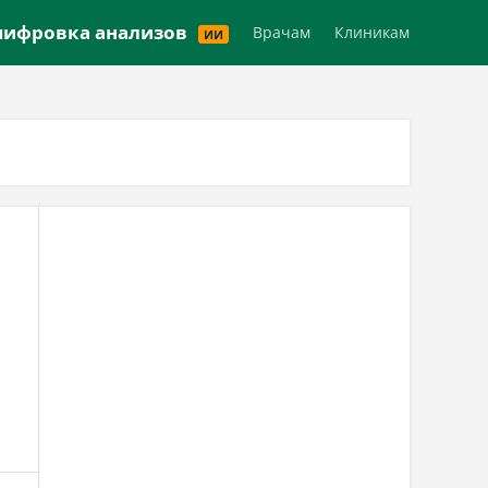
Версия для слабовидящих
ифровка анализов
Врачам
Клиникам
ИИ