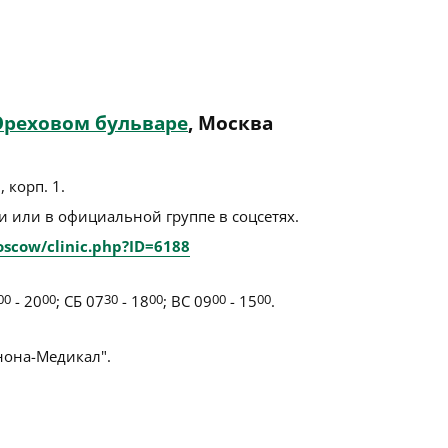
Ореховом бульваре
, Москва
 корп. 1
.
 или в официальной группе в соцсетях.
oscow/clinic.php?ID=6188
00
- 20
00
; СБ 07
30
- 18
00
; ВС 09
00
- 15
00
.
она-Медикал".