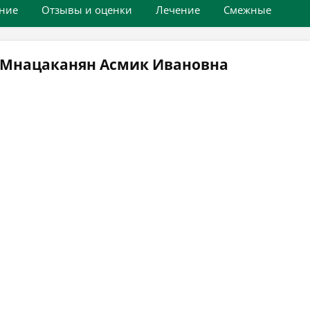
ние
Отзывы и оценки
Лечение
Смежные
 Мнацаканян Асмик Ивановна