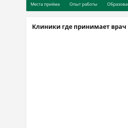
Места приёма
Опыт работы
Образова
Клиники где принимает врач