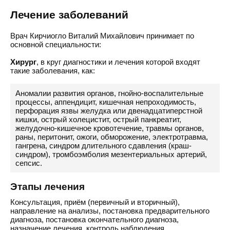
Лечение заболеваний
Врач Кирчиогло Виталий Михайлович принимает по
основной специальности:
Хирург
, в круг диагностики и лечения которой входят
такие заболевания, как:
Аномалии развития органов, гнойно-воспалительные
процессы, аппендицит, кишечная непроходимость,
перфорация язвы желудка или двенадцатиперстной
кишки, острый холецистит, острый панкреатит,
желудочно-кишечное кровотечение, травмы органов,
раны, перитонит, ожоги, обморожение, электротравма,
гангрена, синдром длительного сдавления (краш-
синдром), тромбоэмболия мезентериальных артерий,
сепсис.
Этапы лечения
Консультация, приём (первичный и вторичный),
направление на анализы, постановка предварительного
диагноза, постановка окончательного диагноза,
назначение лечения, контроль наблюдения.