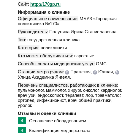
Сайт:
http://170gp.ru
Информация о клинике
Официальное наименование:
МБУЗ «Городская
поликлиника №170».
Руководитель:
Полунина Ирина Станиславовна.
Тип:
государственная клиника.
Категория:
поликлиники.
Кто может обслуживаться:
взрослые.
Способы оплаты медицинских услуг:
ОМС.
Станции метро рядом:
Пражская,
Южная,
М
М
М
Улица Академика Янгеля.
Перечень специалистов, работающих в клинике:
пульмонолог, маммолог, хирург, онколог, кардиолог,
врач узи, эндоскопист, терапевт, лор, травматолог,
ортопед, инфекционист, врач общей практики,
уролог.
Отзывы и оценки клиники
4
Оснащение оборудованием
4
Квалификация медперсонала