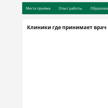
Места приёма
Опыт работы
Образова
Клиники где принимает врач