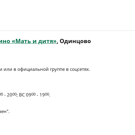
ино «Мать и дитя»
, Одинцово
 или в официальной группе в соцсетях.
00
- 20
00
; ВС 09
00
- 19
00
.
ен".