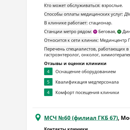
Кто может обслуживаться:
взрослые.
Способы оплаты медицинских услуг:
ДМ
В клинике работает:
стационар.
Станции метро рядом:
Беговая,
Дин
М
М
Относится к сети клиник:
Мединцентр Г
Перечень специалистов, работающих в
гастроэнтеролог, онколог, химиотерапев
Отзывы и оценки клиники
4
Оснащение оборудованием
5
Квалификация медперсонала
4
Комфорт посещения клиники
МСЧ №60 (филиал ГКБ 67)
, М
Контакты клиники