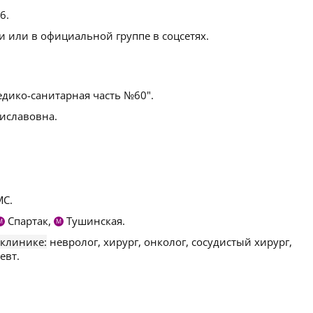
/6
.
 или в официальной группе в соцсетях.
дико-санитарная часть №60".
иславовна.
С.
Спартак,
Тушинская.
М
М
 клинике:
невролог, хирург, онколог, сосудистый хирург,
евт.