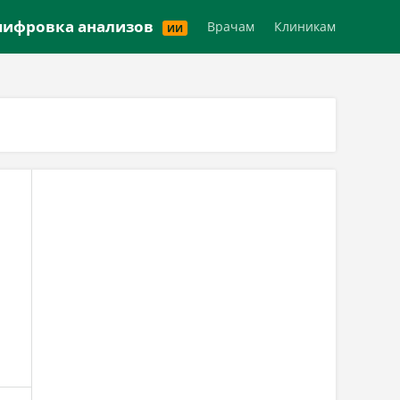
Версия для слабовидящих
ифровка анализов
Врачам
Клиникам
ИИ