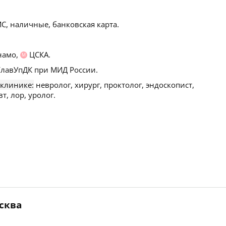
С, наличные, банковская карта.
амо,
ЦСКА.
М
лавУпДК при МИД России.
 клинике:
невролог, хирург, проктолог, эндоскопист,
т, лор, уролог.
осква