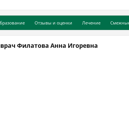
бразование
Отзывы и оценки
Лечение
Смежны
 врач Филатова Анна Игоревна