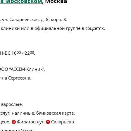
 в Московском
, Москва
ул. Саларьевская, д. 8, корп. 3
.
 клиники или в официальной группе в соцсетях.
Н-ВС 10
00
- 22
00
.
ОО “АССЕМ-Клиник”.
на Сергеевна.
 взрослые.
слуг:
наличные, банковская карта.
цево,
Филатов луг,
Саларьево.
М
М
тология «Ассем».