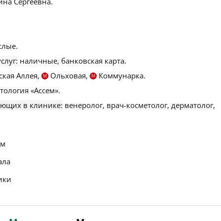
на Сергеевна.
слые.
слуг:
наличные, банковская карта.
кая Аллея,
Ольховая,
Коммунарка.
М
М
тология «Ассем».
ающих в клинике:
венеролог, врач-косметолог, дерматолог,
ем
ала
ики