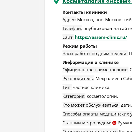
Косметология «Ассем»
Контакты клиники
Адрес:
Москва
,
пос. Московский, 
Телефон:
опубликован на сайте
Сайт:
https://assem-clinic.ru/
Режим работы
Часы работы по дням недели:
П
Информация о клинике
Официальное наименование:
О
Руководитель:
Мехралиева Саби
Тип:
частная клиника.
Категория:
косметологии.
Кто может обслуживаться:
дети,
Способы оплаты медицинских у
Станции метро рядом:
Румян
М
Относится к сети клиник:
Косме