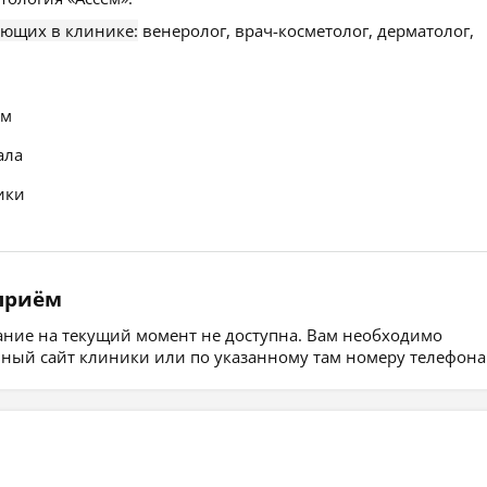
ающих в клинике:
венеролог, врач-косметолог, дерматолог,
ем
ала
ики
 приём
сание на текущий момент не доступна. Вам необходимо
ьный сайт клиники или по указанному там номеру телефона