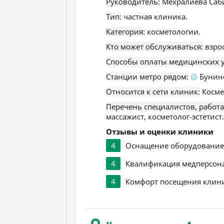
Руководитель:
Мехралиева Саби
Тип:
частная клиника.
Категория:
косметологии.
Кто может обслуживаться:
взро
Способы оплаты медицинских у
Станции метро рядом:
Бунинс
М
Относится к сети клиник:
Косме
Перечень специалистов, работ
массажист, косметолог-эстетист.
Отзывы и оценки клиники
4
Оснащение оборудовани
4
Квалификация медперсон
4
Комфорт посещения клин