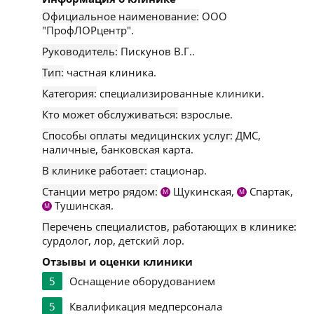
Официальное наименование:
ООО
"ПрофЛОРцентр".
Руководитель:
Пискунов В.Г..
Тип:
частная клиника.
Категория:
специализированные клиники.
Кто может обслуживаться:
взрослые.
Способы оплаты медицинских услуг:
ДМС,
наличные, банковская карта.
В клинике работает:
стационар.
Станции метро рядом:
Щукинская,
Спартак,
М
М
Тушинская.
М
Перечень специалистов, работающих в клинике:
сурдолог, лор, детский лор.
Отзывы и оценки клиники
5
Оснащение оборудованием
5
Квалификация медперсонала