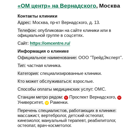
«ОМ центр» на Вернадского
, Москва
Контакты клиники
Адрес:
Москва
,
пр-кт Вернадского, д. 13
.
Телефон:
опубликован на сайте клиники или в
официальной группе в соцсетях.
Сайт:
https://omcentre.ru/
Информация о клинике
Официальное наименование:
ООО "ТрейдЭксперт".
Тип:
частная клиника.
Категория:
специализированные клиники.
Кто может обслуживаться:
взрослые.
Способы оплаты медицинских услуг:
ОМС.
Станции метро рядом:
Проспект Вернадского,
М
М
Университет,
Раменки.
М
Перечень специалистов, работающих в клинике:
массажист, вертебролог, детский остеопат,
кинезиолог, мануальный терапевт, реабилитолог,
остеопат, врач-косметолог.