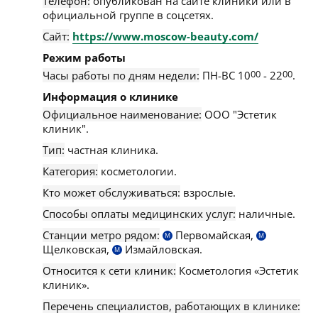
Телефон:
опубликован на сайте клиники или в
официальной группе в соцсетях.
Сайт:
https://www.moscow-beauty.com/
Режим работы
Часы работы по дням недели:
ПН-ВС 10
00
- 22
00
.
Информация о клинике
Официальное наименование:
ООО "Эстетик
клиник".
Тип:
частная клиника.
Категория:
косметологии.
Кто может обслуживаться:
взрослые.
Способы оплаты медицинских услуг:
наличные.
Станции метро рядом:
Первомайская,
М
М
Щелковская,
Измайловская.
М
Относится к сети клиник:
Косметология «Эстетик
клиник».
Перечень специалистов, работающих в клинике: