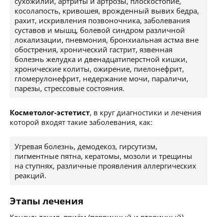
сухожилий, артриты и артрозы, плоскостопие,
косолапость, кривошея, врожденный вывих бедра,
рахит, искривления позвоночника, заболевания
суставов и мышц, болевой синдром различной
локализации, пневмония, бронхиальная астма вне
обострения, хронический гастрит, язвенная
болезнь желудка и двенадцатиперстной кишки,
хронические колиты, ожирение, пиелонефрит,
гломерулонефрит, недержание мочи, параличи,
парезы, стрессовые состояния.
Косметолог-эстетист
, в круг диагностики и лечения
которой входят такие заболевания, как:
Угревая болезнь, демодекоз, гирсутизм,
пигментные пятна, кератомы, мозоли и трещины
на ступнях, различные проявления аллергических
реакций.
Этапы лечения