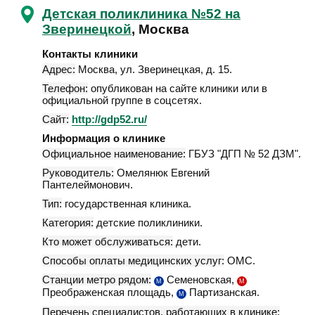
Детская поликлиника №52 на
Зверинецкой
, Москва
Контакты клиники
Адрес:
Москва
,
ул. Зверинецкая, д. 15
.
Телефон:
опубликован на сайте клиники или в
официальной группе в соцсетях.
Сайт:
http://gdp52.ru/
Информация о клинике
Официальное наименование:
ГБУЗ "ДГП № 52 ДЗМ".
Руководитель:
Омелянюк Евгений
Пантелеймонович.
Тип:
государственная клиника.
Категория:
детские поликлиники.
Кто может обслуживаться:
дети.
Способы оплаты медицинских услуг:
ОМС.
Станции метро рядом:
Семеновская,
М
М
Преображенская площадь,
Партизанская.
М
Перечень специалистов, работающих в клинике: