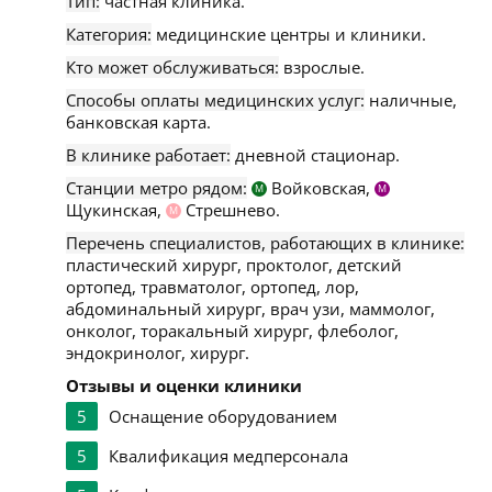
Тип:
частная клиника.
Категория:
медицинские центры и клиники.
Кто может обслуживаться:
взрослые.
Способы оплаты медицинских услуг:
наличные,
банковская карта.
В клинике работает:
дневной стационар.
Станции метро рядом:
Войковская,
М
М
Щукинская,
Стрешнево.
М
Перечень специалистов, работающих в клинике:
пластический хирург, проктолог, детский
ортопед, травматолог, ортопед, лор,
абдоминальный хирург, врач узи, маммолог,
онколог, торакальный хирург, флеболог,
эндокринолог, хирург.
Отзывы и оценки клиники
5
Оснащение оборудованием
5
Квалификация медперсонала