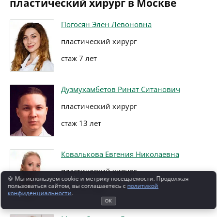
пластический хирург в Москве
Погосян Элен Левоновна
пластический хирург
стаж 7 лет
Дузмухамбетов Ринат Ситанович
пластический хирург
стаж 13 лет
Ковалькова Евгения Николаевна
пластический хирург
🍪 Мы используем cookie и метрику посещаемости. Продолжая
пользоваться сайтом, вы соглашаетесь с
политикой
стаж 34 года
конфиденциальности
.
ОК