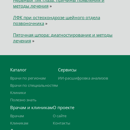
Нервный тик глаза: причины появления и
методы лечения
»
ЛФК при остеохондрозе шейного отдела
позвоночника
»
Пяточная шпора: диагностирование и методы
лечения
»
Каталог
Сервисы
Врачи по регионам
ИИ-расшифровка анализов
Врачи по специальностям
Клиники
Полезно знать
Врачам и клиникам
О проекте
Врачам
О сайте
Клиникам
Контакты