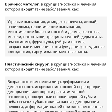
Врач-косметолог
, в круг диагностики и лечения
которой входят такие заболевания, как:
Угревые высыпания, демодекоз, невусы, лишай,
папилломы, герпетические высыпания,
микотические болезни ногтей и дермы, кератозы,
мозоли, натоптыши, трещины ступней, дерматиты,
гемангиомы, фурункулы, рубцы и шрамы,
возрастные изменения кожи (увядание), сосудистые
«звездочки», гирсутизм, пигментные пятна.
Пластический хирург
, в круг диагностики и лечения
которой входят такие заболевания, как:
Возрастные изменения лица, деформация и
дефекты носа, искривление носовой перегородки,
деформация или пороки развития ушной
раковины, врожденные пороки верхней губы и
неба («заячья губа», «волчья пасть»), деформации
челюсти, деформации тканей при злокачественных
опухолях, травмах, после воспалений и ожогов,