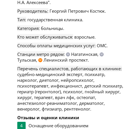
Н.А. Алексеева".
Руководитель:
Георгий Петрович Костюк.
Тип:
государственная клиника.
Категория:
больницы.
Кто может обслуживаться:
взрослые.
Способы оплаты медицинских услуг:
ОМС.
Станции метро рядом:
Нагатинская,
М
М
Тульская,
Ленинский проспект.
М
Перечень специалистов, работающих в клинике:
судебно-медицинский эксперт, психиатр,
нарколог, диетолог, нейропсихолог,
психотерапевт, инфекционист, детский психиатр,
гериатр (геронтолог), психолог, гнойный хирург,
хирург, терапевт, врач лфк, остеопат,
анестезиолог-реаниматолог, дерматолог,
венеролог, фтизиатр, рентгенолог.
Отзывы и оценки клиники
4
Оснащение оборудованием