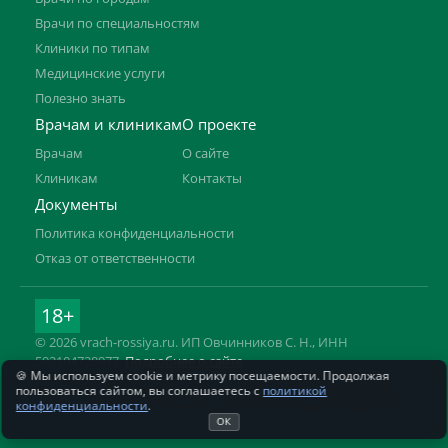
Врачи по специальностям
Клиники по типам
Медицинские услуги
Полезно знать
Врачам и клиникам
О проекте
Врачам
О сайте
Клиникам
Контакты
Документы
Политика конфиденциальности
Отказ от ответственности
18+
© 2026 vrach-rossiya.ru. ИП Овчинников С. Н., ИНН
592104728977.
Подробнее о сайте
🍪 Мы используем cookie и метрику посещаемости. Продолжая
Информация на сайте не заменяет приём врача. Имеются
пользоваться сайтом, вы соглашаетесь с
политикой
противопоказания, необходима консультация специалиста.
конфиденциальности
.
ОК